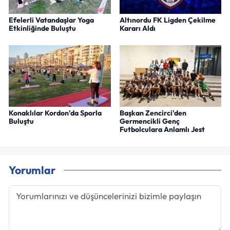
Efelerli Vatandaşlar Yoga
Altınordu FK Ligden Çekilme
Etkinliğinde Buluştu
Kararı Aldı
Konaklılar Kordon'da Sporla
Başkan Zencirci'den
Buluştu
Germencikli Genç
Futbolculara Anlamlı Jest
Yorumlar