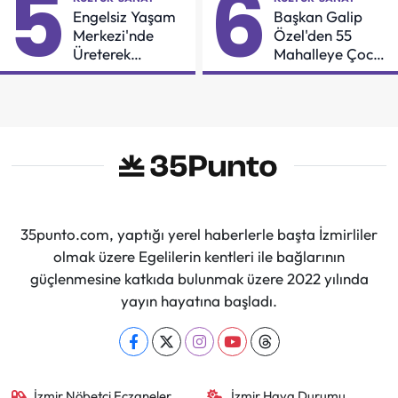
5
6
Engelsiz Yaşam
Başkan Galip
Merkezi'nde
Özel'den 55
Üreterek
Mahalleye Çocuk
Güçleniyorlar
Şenliği
35punto.com, yaptığı yerel haberlerle başta İzmirliler
olmak üzere Egelilerin kentleri ile bağlarının
güçlenmesine katkıda bulunmak üzere 2022 yılında
yayın hayatına başladı.
İzmir Nöbetçi Eczaneler
İzmir Hava Durumu