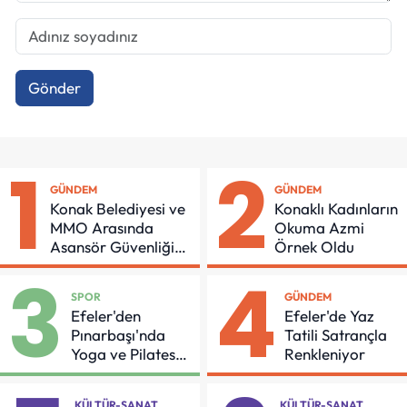
Gönder
1
2
GÜNDEM
GÜNDEM
Konak Belediyesi ve
Konaklı Kadınların
MMO Arasında
Okuma Azmi
Asansör Güvenliği
Örnek Oldu
İçin Önemli Protokol
3
4
SPOR
GÜNDEM
Efeler'den
Efeler'de Yaz
Pınarbaşı'nda
Tatili Satrançla
Yoga ve Pilates
Renkleniyor
Buluşması
KÜLTÜR-SANAT
KÜLTÜR-SANAT