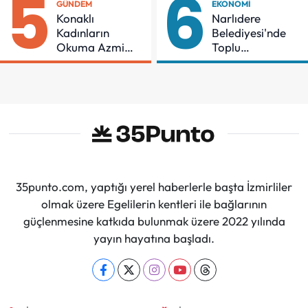
5
6
GÜNDEM
EKONOMI
Konaklı
Narlıdere
Kadınların
Belediyesi'nde
Okuma Azmi
Toplu
Örnek Oldu
Sözleşmeye
İmzalar Atıldı
35punto.com, yaptığı yerel haberlerle başta İzmirliler
olmak üzere Egelilerin kentleri ile bağlarının
güçlenmesine katkıda bulunmak üzere 2022 yılında
yayın hayatına başladı.