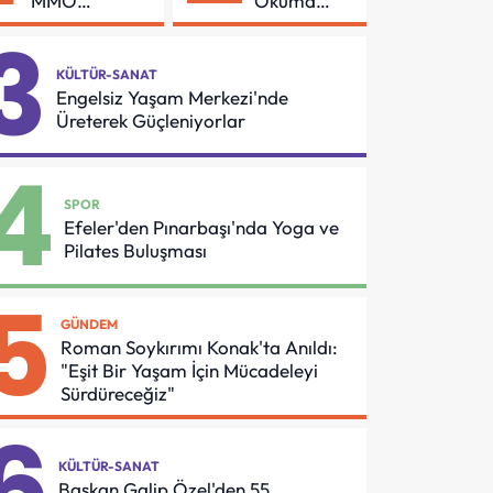
MMO
Okuma
Arasında
Azmi Örnek
3
Asansör
Oldu
Güvenliği İçin
KÜLTÜR-SANAT
Önemli
Engelsiz Yaşam Merkezi'nde
Protokol
Üreterek Güçleniyorlar
4
SPOR
Efeler'den Pınarbaşı'nda Yoga ve
Pilates Buluşması
5
GÜNDEM
Roman Soykırımı Konak'ta Anıldı:
"Eşit Bir Yaşam İçin Mücadeleyi
Sürdüreceğiz"
6
KÜLTÜR-SANAT
Başkan Galip Özel'den 55