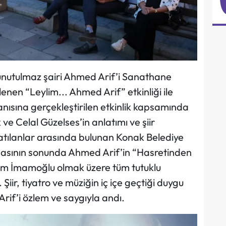
 unutulmaz şairi Ahmed Arif’i Sanathane
nen “Leylim... Ahmed Arif” etkinliği ile
ı anısına gerçekleştirilen etkinlik kapsamında
ve Celal Güzelses’in anlatımı ve şiir
atılanlar arasında bulunan Konak Belediye
şmasının sonunda Ahmed Arif’in “Hasretinden
rem İmamoğlu olmak üzere tüm tutuklu
iir, tiyatro ve müziğin iç içe geçtiği duygu
Arif’i özlem ve saygıyla andı.