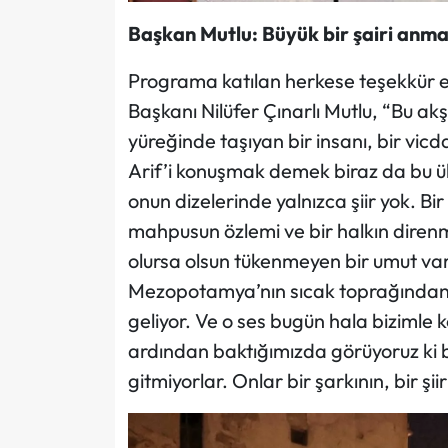
Başkan Mutlu: Büyük bir şairi anmak
Programa katılan herkese teşekkür 
Başkanı Nilüfer Çınarlı Mutlu, “Bu a
yüreğinde taşıyan bir insanı, bir vi
Arif’i konuşmak demek biraz da bu 
onun dizelerinde yalnızca şiir yok. Bir ç
mahpusun özlemi ve bir halkın diren
olursa olsun tükenmeyen bir umut va
Mezopotamya’nın sıcak toprağından,
geliyor. Ve o ses bugün hala biziml
ardından baktığımızda görüyoruz ki ba
gitmiyorlar. Onlar bir şarkının, bir şi