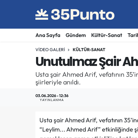
Ana Sayfa
Gündem
Kültür-Sanat
Tari
VIDEO GALERI
KÜLTÜR-SANAT
Unutulmaz Şair Ah
Usta şair Ahmed Arif, vefatının 35’i
şiirleriyle anıldı.
03.06.2026 - 12:36
YAYINLANMA
Usta şair Ahmed Arif, vefatının 35’in
“Leylim... Ahmed Arif” etkinliğinde şi