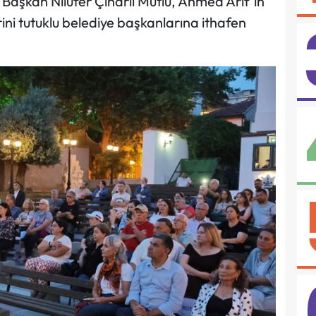
 Başkan Nilüfer Çınarlı Mutlu, Ahmed Arif’in
ini tutuklu belediye başkanlarına ithafen