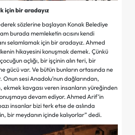
 için bir aradayız
ederek sözlerine başlayan Konak Belediye
kşam burada memleketin acısını kendi
cdanı selamlamak için bir aradayız. Ahmed
ülkenin hikayesini konuşmak demek. Çünkü
ocuğun açlığı, bir işçinin alın teri, bir
me gücü var. Ve bütün bunların ortasında ne
r. Onun sesi Anadolu’nun dağlarından,
 ekmek kavgası veren insanların yüreğinden
e konuşmaya devam ediyor. Ahmed Arif’in
zı insanlar bizi terk etse de aslında
irin, bir meydanın içinde kalıyorlar” dedi.