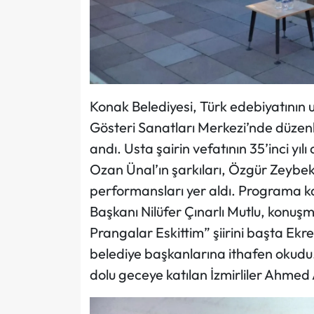
Konak Belediyesi, Türk edebiyatının
Gösteri Sanatları Merkezi’nde düzenle
andı. Usta şairin vefatının 35’inci yıl
Ozan Ünal’ın şarkıları, Özgür Zeybek 
performansları yer aldı. Programa k
Başkanı Nilüfer Çınarlı Mutlu, konu
Prangalar Eskittim” şiirini başta Ek
belediye başkanlarına ithafen okudu. Ş
dolu geceye katılan İzmirliler Ahmed 