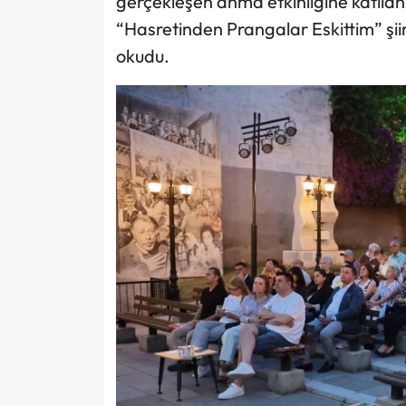
gerçekleşen anma etkinliğine katılan
“Hasretinden Prangalar Eskittim” şiir
okudu.