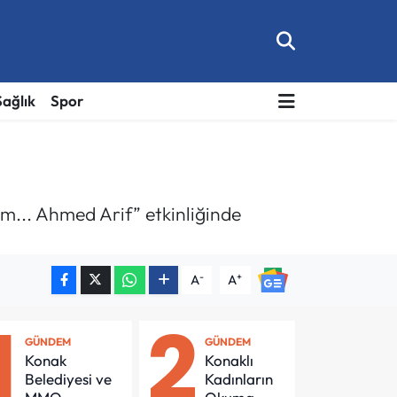
Sağlık
Spor
im... Ahmed Arif” etkinliğinde
-
+
A
A
1
2
GÜNDEM
GÜNDEM
Konak
Konaklı
Belediyesi ve
Kadınların