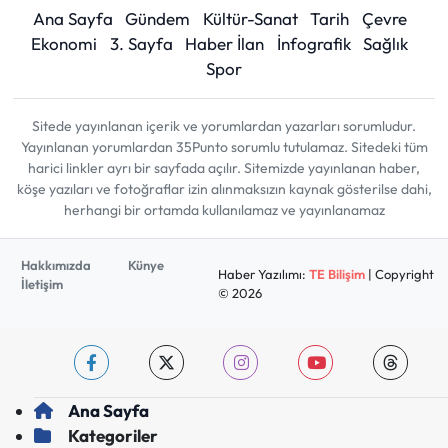
Ana Sayfa
Gündem
Kültür-Sanat
Tarih
Çevre
Ekonomi
3. Sayfa
Haber İlan
İnfografik
Sağlık
Spor
Sitede yayınlanan içerik ve yorumlardan yazarları sorumludur.
Yayınlanan yorumlardan 35Punto sorumlu tutulamaz. Sitedeki tüm
harici linkler ayrı bir sayfada açılır. Sitemizde yayınlanan haber,
köşe yazıları ve fotoğraflar izin alınmaksızın kaynak gösterilse dahi,
herhangi bir ortamda kullanılamaz ve yayınlanamaz
Hakkımızda
Künye
Haber Yazılımı:
TE Bilişim
| Copyright
İletişim
© 2026
Ana Sayfa
Kategoriler