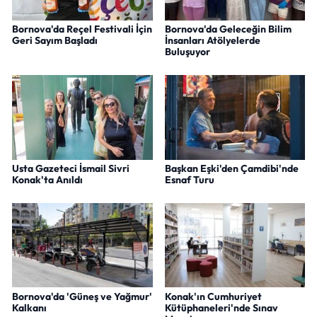
Bornova'da Reçel Festivali İçin
Bornova'da Geleceğin Bilim
Geri Sayım Başladı
İnsanları Atölyelerde
Buluşuyor
Usta Gazeteci İsmail Sivri
Başkan Eşki'den Çamdibi'nde
Konak'ta Anıldı
Esnaf Turu
Bornova'da 'Güneş ve Yağmur'
Konak'ın Cumhuriyet
Kalkanı
Kütüphaneleri'nde Sınav