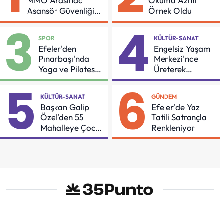
MMO Arasında
Okuma Azmi
Asansör Güvenliği
Örnek Oldu
İçin Önemli Protokol
3
4
SPOR
KÜLTÜR-SANAT
Efeler'den
Engelsiz Yaşam
Pınarbaşı'nda
Merkezi'nde
Yoga ve Pilates
Üreterek
Buluşması
Güçleniyorlar
5
6
KÜLTÜR-SANAT
GÜNDEM
Başkan Galip
Efeler'de Yaz
Özel'den 55
Tatili Satrançla
Mahalleye Çocuk
Renkleniyor
Şenliği