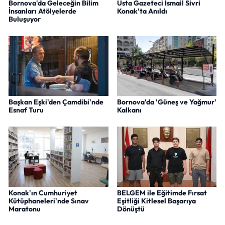
Bornova'da Geleceğin Bilim
Usta Gazeteci İsmail Sivri
İnsanları Atölyelerde
Konak'ta Anıldı
Buluşuyor
Başkan Eşki'den Çamdibi'nde
Bornova'da 'Güneş ve Yağmur'
Esnaf Turu
Kalkanı
Konak'ın Cumhuriyet
BELGEM ile Eğitimde Fırsat
Kütüphaneleri'nde Sınav
Eşitliği Kitlesel Başarıya
Maratonu
Dönüştü