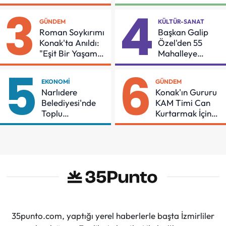
İçin Önemli Protokol
Buluşması
3
4
GÜNDEM
KÜLTÜR-SANAT
Roman Soykırımı
Başkan Galip
Konak'ta Anıldı:
Özel'den 55
"Eşit Bir Yaşam
Mahalleye
İçin Mücadeleyi
Çocuk Şenliği
5
6
Sürdüreceğiz"
EKONOMI
GÜNDEM
Narlıdere
Konak'ın Gururu
Belediyesi'nde
KAM Timi Can
Toplu
Kurtarmak İçin
Sözleşmeye
Demir Aldı
İmzalar Atıldı
35punto.com, yaptığı yerel haberlerle başta İzmirliler