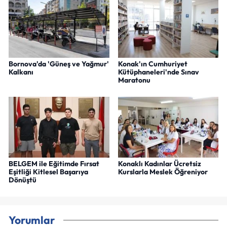
Bornova'da 'Güneş ve Yağmur'
Konak'ın Cumhuriyet
Kalkanı
Kütüphaneleri'nde Sınav
Maratonu
BELGEM ile Eğitimde Fırsat
Konaklı Kadınlar Ücretsiz
Eşitliği Kitlesel Başarıya
Kurslarla Meslek Öğreniyor
Dönüştü
Yorumlar