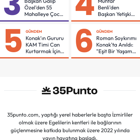
3
4
Başkan Galip
Muhtar
Özel'den 55
Benli'den
Mahalleye Çocuk
Başkan Yetişkin'e
Şenliği
Teşekkür
5
6
GÜNDEM
GÜNDEM
Konak'ın Gururu
Roman Soykırımı
KAM Timi Can
Konak'ta Anıldı:
Kurtarmak İçin
"Eşit Bir Yaşam
Demir Aldı
İçin Mücadeleyi
Sürdüreceğiz"
35punto.com, yaptığı yerel haberlerle başta İzmirliler
olmak üzere Egelilerin kentleri ile bağlarının
güçlenmesine katkıda bulunmak üzere 2022 yılında
yayın hayatına başladı.