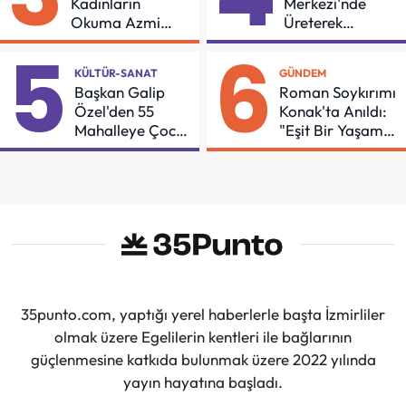
Kadınların
Merkezi'nde
Okuma Azmi
Üreterek
Örnek Oldu
Güçleniyorlar
5
6
KÜLTÜR-SANAT
GÜNDEM
Başkan Galip
Roman Soykırımı
Özel'den 55
Konak'ta Anıldı:
Mahalleye Çocuk
"Eşit Bir Yaşam
Şenliği
İçin Mücadeleyi
Sürdüreceğiz"
35punto.com, yaptığı yerel haberlerle başta İzmirliler
olmak üzere Egelilerin kentleri ile bağlarının
güçlenmesine katkıda bulunmak üzere 2022 yılında
yayın hayatına başladı.