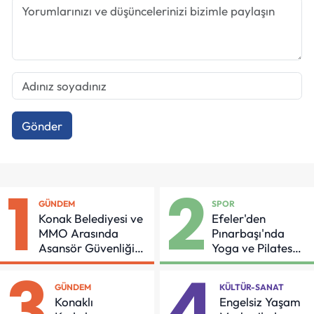
Gönder
1
2
GÜNDEM
SPOR
Konak Belediyesi ve
Efeler'den
MMO Arasında
Pınarbaşı'nda
Asansör Güvenliği
Yoga ve Pilates
İçin Önemli Protokol
Buluşması
3
4
GÜNDEM
KÜLTÜR-SANAT
Konaklı
Engelsiz Yaşam