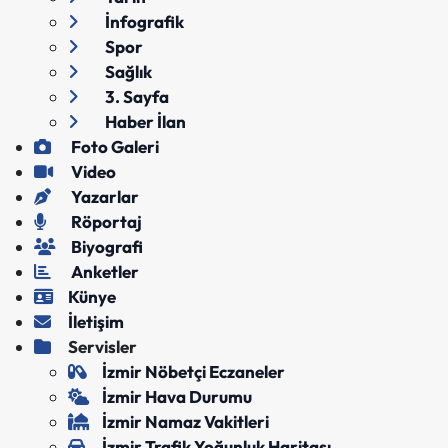
İnfografik
Spor
Sağlık
3. Sayfa
Haber İlan
Foto Galeri
Video
Yazarlar
Röportaj
Biyografi
Anketler
Künye
İletişim
Servisler
İzmir Nöbetçi Eczaneler
İzmir Hava Durumu
İzmir Namaz Vakitleri
İzmir Trafik Yoğunluk Haritası