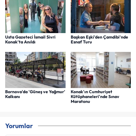
Usta Gazeteci İsmail Sivri
Başkan Eşki'den Çamdibi'nde
Konak'ta Anıldı
Esnaf Turu
Bornova'da 'Güneş ve Yağmur'
Konak'ın Cumhuriyet
Kalkanı
Kütüphaneleri'nde Sınav
Maratonu
Yorumlar