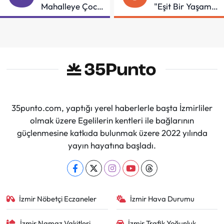
Mahalleye Çocuk
"Eşit Bir Yaşam
Şenliği
İçin Mücadeleyi
Sürdüreceğiz"
35punto.com, yaptığı yerel haberlerle başta İzmirliler
olmak üzere Egelilerin kentleri ile bağlarının
güçlenmesine katkıda bulunmak üzere 2022 yılında
yayın hayatına başladı.
İzmir Nöbetçi Eczaneler
İzmir Hava Durumu
İzmir Namaz Vakitleri
İzmir Trafik Yoğunluk