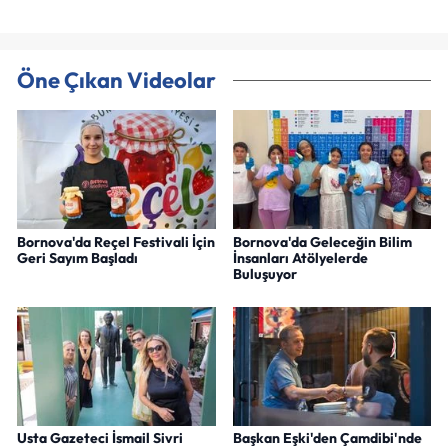
Öne Çıkan Videolar
Bornova'da Reçel Festivali İçin
Bornova'da Geleceğin Bilim
Geri Sayım Başladı
İnsanları Atölyelerde
Buluşuyor
Usta Gazeteci İsmail Sivri
Başkan Eşki'den Çamdibi'nde