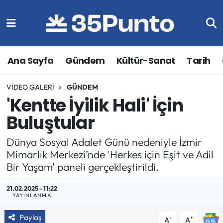
Ana Sayfa
Gündem
Kültür-Sanat
Tarih
VIDEO GALERI
GÜNDEM
'Kentte İyilik Hali' İçin
Buluştular
Dünya Sosyal Adalet Günü nedeniyle İzmir
Mimarlık Merkezi’nde 'Herkes için Eşit ve Adil
Bir Yaşam' paneli gerçekleştirildi.
21.02.2025 - 11:22
YAYINLANMA
Paylaş
-
+
A
A