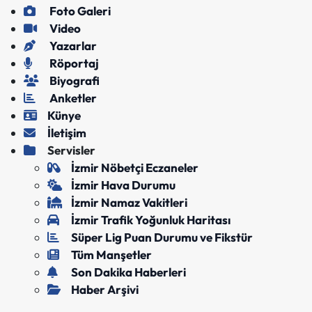
Foto Galeri
Video
Yazarlar
Röportaj
Biyografi
Anketler
Künye
İletişim
Servisler
İzmir Nöbetçi Eczaneler
İzmir Hava Durumu
İzmir Namaz Vakitleri
İzmir Trafik Yoğunluk Haritası
Süper Lig Puan Durumu ve Fikstür
Tüm Manşetler
Son Dakika Haberleri
Haber Arşivi