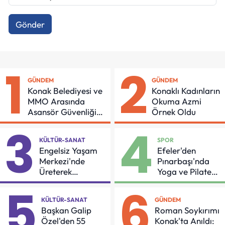
Gönder
1
2
GÜNDEM
GÜNDEM
Konak Belediyesi ve
Konaklı Kadınların
MMO Arasında
Okuma Azmi
Asansör Güvenliği
Örnek Oldu
İçin Önemli Protokol
3
4
KÜLTÜR-SANAT
SPOR
Engelsiz Yaşam
Efeler'den
Merkezi'nde
Pınarbaşı'nda
Üreterek
Yoga ve Pilates
Güçleniyorlar
Buluşması
5
6
KÜLTÜR-SANAT
GÜNDEM
Başkan Galip
Roman Soykırımı
Özel'den 55
Konak'ta Anıldı: