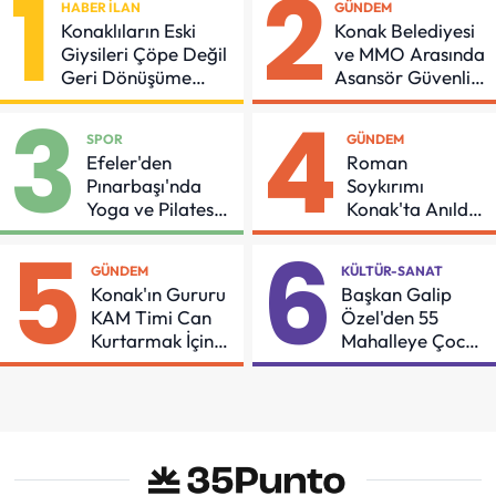
1
2
HABER İLAN
GÜNDEM
Konaklıların Eski
Konak Belediyesi
Giysileri Çöpe Değil
ve MMO Arasında
Geri Dönüşüme
Asansör Güvenliği
Gidiyor
İçin Önemli
3
4
Protokol
SPOR
GÜNDEM
Efeler'den
Roman
Pınarbaşı'nda
Soykırımı
Yoga ve Pilates
Konak'ta Anıldı:
Buluşması
"Eşit Bir Yaşam
5
6
İçin Mücadeleyi
GÜNDEM
KÜLTÜR-SANAT
Sürdüreceğiz"
Konak'ın Gururu
Başkan Galip
KAM Timi Can
Özel'den 55
Kurtarmak İçin
Mahalleye Çocuk
Demir Aldı
Şenliği