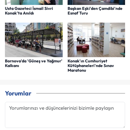
Usta Gazeteci İsmail Sivri
Başkan Eşki'den Çamdibi'nde
Konak'ta Anıldı
Esnaf Turu
Bornova'da 'Güneş ve Yağmur'
Konak'ın Cumhuriyet
Kalkanı
Kütüphaneleri'nde Sınav
Maratonu
Yorumlar