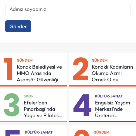
Gönder
1
2
GÜNDEM
GÜNDEM
Konak Belediyesi ve
Konaklı Kadınların
MMO Arasında
Okuma Azmi
Asansör Güvenliği
Örnek Oldu
İçin Önemli Protokol
3
4
SPOR
KÜLTÜR-SANAT
Efeler'den
Engelsiz Yaşam
Pınarbaşı'nda
Merkezi'nde
Yoga ve Pilates
Üreterek
Buluşması
Güçleniyorlar
KÜLTÜR-SANAT
GÜNDEM