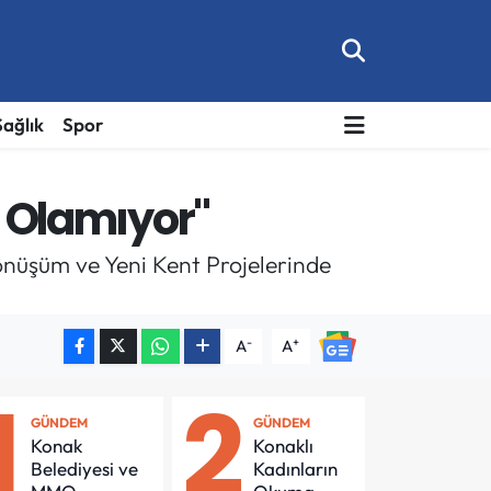
Sağlık
Spor
i Olamıyor"
Dönüşüm ve Yeni Kent Projelerinde
-
+
A
A
1
2
GÜNDEM
GÜNDEM
Konak
Konaklı
Belediyesi ve
Kadınların