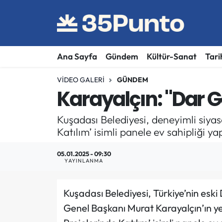
Ana Sayfa
Gündem
Kültür-Sanat
Tari
VIDEO GALERI
GÜNDEM
Karayalçın: "Dar Ge
Kuşadası Belediyesi, deneyimli siyas
Katılım’ isimli panele ev sahipliği yap
05.01.2025 - 09:30
YAYINLANMA
Kuşadası Belediyesi, Türkiye’nin esk
Genel Başkanı Murat Karayalçın’ın ye