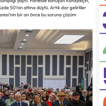
 sahipliği yaptı. Panelde konuşan Karayalçın,
zde 50’nin altına düştü. Artık dar gelirliler
daresi’nin bir an önce bu soruna çözüm