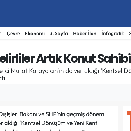
h
Çevre
Ekonomi
3. Sayfa
Haber İlan
İnfografik
lirliler Artık Konut Sahib
etçi Murat Karayalçın'ın da yer aldığı ‘Kentsel 
tı.
i Dışişleri Bakanı ve SHP’nin geçmiş dönem
r aldığı ‘Kentsel Dönüşüm ve Yeni Kent