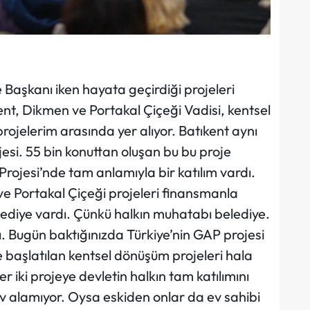
Başkanı iken hayata geçirdiği projeleri
ent, Dikmen ve Portakal Çiçeği Vadisi, kentsel
jelerim arasında yer alıyor. Batıkent aynı
jesi. 55 bin konuttan oluşan bu bu proje
ojesi’nde tam anlamıyla bir katılım vardı.
e Portakal Çiçeği projeleri finansmanla
diye vardı. Çünkü halkın muhatabı belediye.
dı. Bugün baktığınızda Türkiye’nin GAP projesi
de başlatılan kentsel dönüşüm projeleri hala
ki projeye devletin halkın tam katılımını
ev alamıyor. Oysa eskiden onlar da ev sahibi