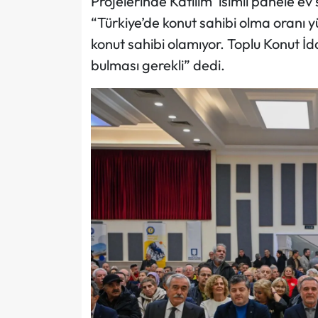
Projelerinde Katılım’ isimli panele ev
“Türkiye’de konut sahibi olma oranı yü
konut sahibi olamıyor. Toplu Konut İ
bulması gerekli” dedi.