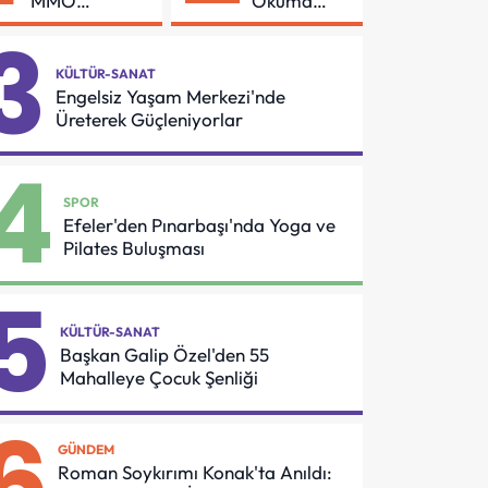
MMO
Okuma
Arasında
Azmi Örnek
3
Asansör
Oldu
Güvenliği İçin
KÜLTÜR-SANAT
Önemli
Engelsiz Yaşam Merkezi'nde
Protokol
Üreterek Güçleniyorlar
4
SPOR
Efeler'den Pınarbaşı'nda Yoga ve
Pilates Buluşması
5
KÜLTÜR-SANAT
Başkan Galip Özel'den 55
Mahalleye Çocuk Şenliği
6
GÜNDEM
Roman Soykırımı Konak'ta Anıldı: