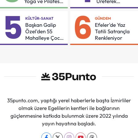
Yoga ve Pilates
Üreterek
Buluşması
Güçleniyorlar
5
6
KÜLTÜR-SANAT
GÜNDEM
Başkan Galip
Efeler'de Yaz
Özel'den 55
Tatili Satrançla
Mahalleye Çocuk
Renkleniyor
Şenliği
35punto.com, yaptığı yerel haberlerle başta İzmirliler
olmak üzere Egelilerin kentleri ile bağlarının
güçlenmesine katkıda bulunmak üzere 2022 yılında
yayın hayatına başladı.