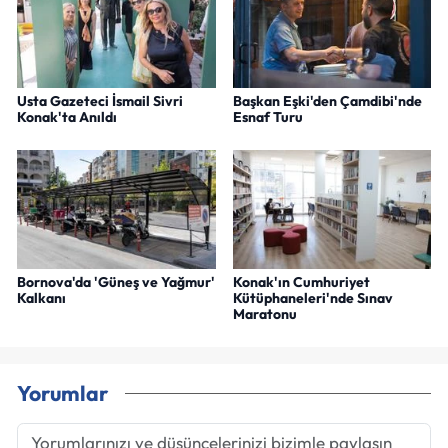
Usta Gazeteci İsmail Sivri
Başkan Eşki'den Çamdibi'nde
Konak'ta Anıldı
Esnaf Turu
Bornova'da 'Güneş ve Yağmur'
Konak'ın Cumhuriyet
Kalkanı
Kütüphaneleri'nde Sınav
Maratonu
Yorumlar