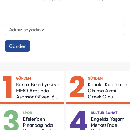
Gönder
1
2
GÜNDEM
GÜNDEM
Konak Belediyesi ve
Konaklı Kadınların
MMO Arasında
Okuma Azmi
Asansör Güvenliği
Örnek Oldu
İçin Önemli Protokol
3
4
SPOR
KÜLTÜR-SANAT
Efeler'den
Engelsiz Yaşam
Pınarbaşı'nda
Merkezi'nde