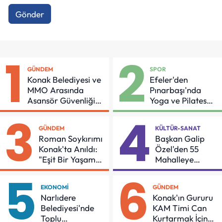
Gönder
1
2
GÜNDEM
SPOR
Konak Belediyesi ve
Efeler'den
MMO Arasında
Pınarbaşı'nda
Asansör Güvenliği
Yoga ve Pilates
İçin Önemli Protokol
Buluşması
3
4
GÜNDEM
KÜLTÜR-SANAT
Roman Soykırımı
Başkan Galip
Konak'ta Anıldı:
Özel'den 55
"Eşit Bir Yaşam
Mahalleye
İçin Mücadeleyi
Çocuk Şenliği
5
6
Sürdüreceğiz"
EKONOMI
GÜNDEM
Narlıdere
Konak'ın Gururu
Belediyesi'nde
KAM Timi Can
Toplu
Kurtarmak İçin