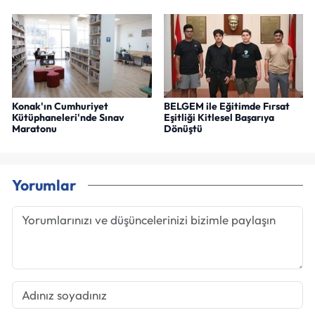
Konak'ın Cumhuriyet
BELGEM ile Eğitimde Fırsat
Kütüphaneleri'nde Sınav
Eşitliği Kitlesel Başarıya
Maratonu
Dönüştü
Yorumlar