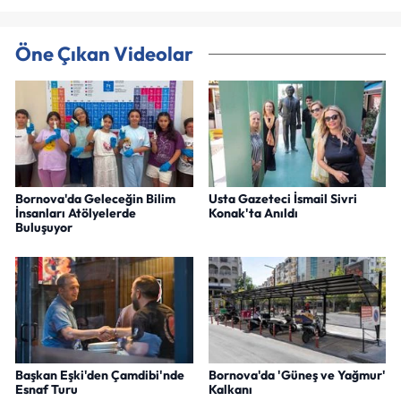
Öne Çıkan Videolar
Bornova'da Geleceğin Bilim
Usta Gazeteci İsmail Sivri
İnsanları Atölyelerde
Konak'ta Anıldı
Buluşuyor
Başkan Eşki'den Çamdibi'nde
Bornova'da 'Güneş ve Yağmur'
Esnaf Turu
Kalkanı