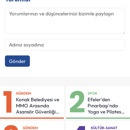
Gönder
1
2
GÜNDEM
SPOR
Konak Belediyesi ve
Efeler'den
MMO Arasında
Pınarbaşı'nda
Asansör Güvenliği
Yoga ve Pilates
İçin Önemli Protokol
Buluşması
GÜNDEM
KÜLTÜR-SANAT