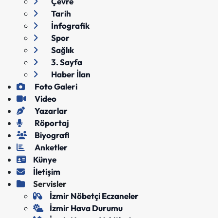
Çevre
Tarih
İnfografik
Spor
Sağlık
3. Sayfa
Haber İlan
Foto Galeri
Video
Yazarlar
Röportaj
Biyografi
Anketler
Künye
İletişim
Servisler
İzmir Nöbetçi Eczaneler
İzmir Hava Durumu