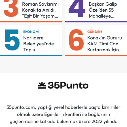
3
4
Roman Soykırımı
Başkan Galip
Konak'ta Anıldı:
Özel'den 55
"Eşit Bir Yaşam
Mahalleye
İçin Mücadeleyi
Çocuk Şenliği
5
6
Sürdüreceğiz"
EKONOMI
GÜNDEM
Narlıdere
Konak'ın Gururu
Belediyesi'nde
KAM Timi Can
Toplu
Kurtarmak İçin
Sözleşmeye
Demir Aldı
İmzalar Atıldı
35punto.com, yaptığı yerel haberlerle başta İzmirliler
olmak üzere Egelilerin kentleri ile bağlarının
güçlenmesine katkıda bulunmak üzere 2022 yılında