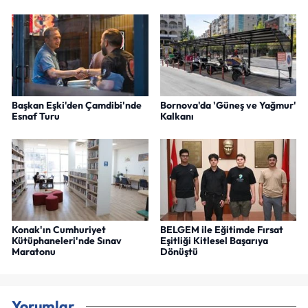
Başkan Eşki'den Çamdibi'nde
Bornova'da 'Güneş ve Yağmur'
Esnaf Turu
Kalkanı
Konak'ın Cumhuriyet
BELGEM ile Eğitimde Fırsat
Kütüphaneleri'nde Sınav
Eşitliği Kitlesel Başarıya
Maratonu
Dönüştü
Yorumlar