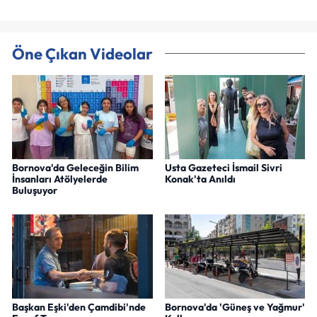
Öne Çıkan Videolar
Bornova'da Geleceğin Bilim
Usta Gazeteci İsmail Sivri
İnsanları Atölyelerde
Konak'ta Anıldı
Buluşuyor
Başkan Eşki'den Çamdibi'nde
Bornova'da 'Güneş ve Yağmur'