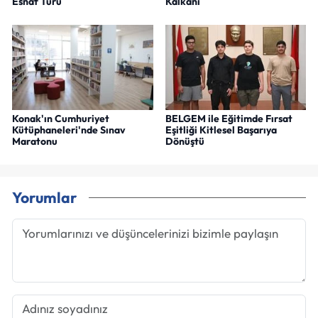
Esnaf Turu
Kalkanı
Konak'ın Cumhuriyet
BELGEM ile Eğitimde Fırsat
Kütüphaneleri'nde Sınav
Eşitliği Kitlesel Başarıya
Maratonu
Dönüştü
Yorumlar