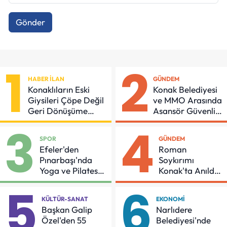
Gönder
1
2
HABER İLAN
GÜNDEM
Konaklıların Eski
Konak Belediyesi
Giysileri Çöpe Değil
ve MMO Arasında
Geri Dönüşüme
Asansör Güvenliği
Gidiyor
İçin Önemli
3
4
Protokol
SPOR
GÜNDEM
Efeler'den
Roman
Pınarbaşı'nda
Soykırımı
Yoga ve Pilates
Konak'ta Anıldı:
Buluşması
"Eşit Bir Yaşam
5
6
İçin Mücadeleyi
KÜLTÜR-SANAT
EKONOMI
Sürdüreceğiz"
Başkan Galip
Narlıdere
Özel'den 55
Belediyesi'nde