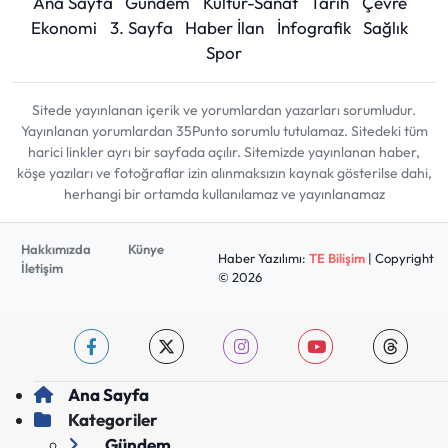
Ana Sayfa
Gündem
Kültür-Sanat
Tarih
Çevre
Ekonomi
3. Sayfa
Haber İlan
İnfografik
Sağlık
Spor
Sitede yayınlanan içerik ve yorumlardan yazarları sorumludur.
Yayınlanan yorumlardan 35Punto sorumlu tutulamaz. Sitedeki tüm
harici linkler ayrı bir sayfada açılır. Sitemizde yayınlanan haber,
köşe yazıları ve fotoğraflar izin alınmaksızın kaynak gösterilse dahi,
herhangi bir ortamda kullanılamaz ve yayınlanamaz
Hakkımızda
Künye
Haber Yazılımı:
TE Bilişim
| Copyright
İletişim
© 2026
Ana Sayfa
Kategoriler
Gündem