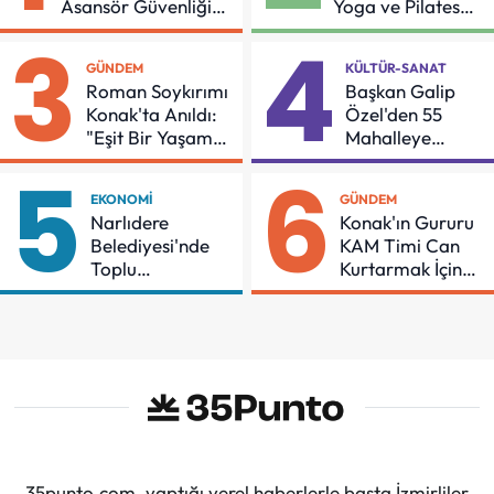
Asansör Güvenliği
Yoga ve Pilates
İçin Önemli Protokol
Buluşması
3
4
GÜNDEM
KÜLTÜR-SANAT
Roman Soykırımı
Başkan Galip
Konak'ta Anıldı:
Özel'den 55
"Eşit Bir Yaşam
Mahalleye
İçin Mücadeleyi
Çocuk Şenliği
5
6
Sürdüreceğiz"
EKONOMI
GÜNDEM
Narlıdere
Konak'ın Gururu
Belediyesi'nde
KAM Timi Can
Toplu
Kurtarmak İçin
Sözleşmeye
Demir Aldı
İmzalar Atıldı
35punto.com, yaptığı yerel haberlerle başta İzmirliler