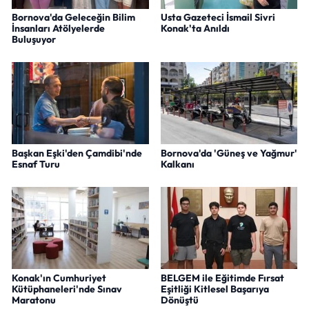
Bornova'da Geleceğin Bilim
Usta Gazeteci İsmail Sivri
İnsanları Atölyelerde
Konak'ta Anıldı
Buluşuyor
Başkan Eşki'den Çamdibi'nde
Bornova'da 'Güneş ve Yağmur'
Esnaf Turu
Kalkanı
Konak'ın Cumhuriyet
BELGEM ile Eğitimde Fırsat
Kütüphaneleri'nde Sınav
Eşitliği Kitlesel Başarıya
Maratonu
Dönüştü