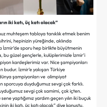
ın iki katı, üç katı olacak”
uz muhteşem tabloya tanıklık etmek benim
sihrini, hepinizin yüreğinde, aklında
a İzmir’de sporu hep birlikte büyütmenin
, bu güzel gençlerle, kulüplerimizle İzmir’i
iyon kardeşlerimiz var. Nice şampiyonları
şan budur. İzmir’e yakışan Türkiye
dünya şampiyonları ve olimpiyat
en sporcuya duyduğumuz sevgi çok farklı.
uyduğumuz sevgi çok samimi, çok içten.
 sene yaptığımız yardım geçen yılın iki buçuk
nin iki katı, üç katı olacak” diye konuştu.