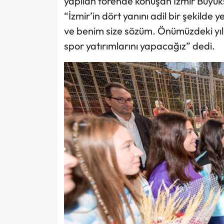
yapılan törende konuşan İzmir Büyük
“İzmir’in dört yanını adil bir şekild
ve benim size sözüm. Önümüzdeki yıll
spor yatırımlarını yapacağız” dedi.