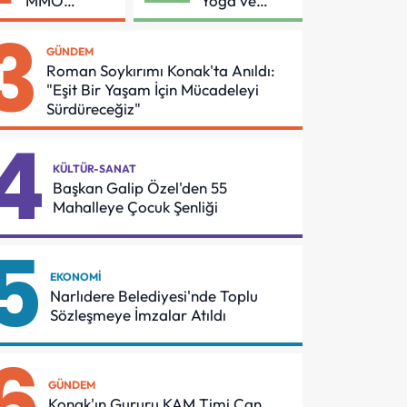
MMO
Yoga ve
Arasında
Pilates
3
Asansör
Buluşması
GÜNDEM
Güvenliği İçin
Roman Soykırımı Konak'ta Anıldı:
Önemli
"Eşit Bir Yaşam İçin Mücadeleyi
Protokol
Sürdüreceğiz"
4
KÜLTÜR-SANAT
Başkan Galip Özel'den 55
Mahalleye Çocuk Şenliği
5
EKONOMI
Narlıdere Belediyesi'nde Toplu
Sözleşmeye İmzalar Atıldı
6
GÜNDEM
Konak'ın Gururu KAM Timi Can