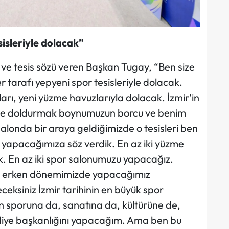
sisleriyle dolacak”
 ve tesis sözü veren Başkan Tugay, “Ben size
r tarafı yepyeni spor tesisleriyle dolacak.
ları, yeni yüzme havuzlarıyla dolacak. İzmir’in
slerle doldurmak boynumuzun borcu ve benim
alonda bir araya geldiğimizde o tesisleri ben
 yapacağımıza söz verdik. En az iki yüzme
k. En az iki spor salonumuzu yapacağız.
en erken dönemimizde yapacağımız
eksiniz İzmir tarihinin en büyük spor
in sporuna da, sanatına da, kültürüne de,
diye başkanlığını yapacağım. Ama ben bu