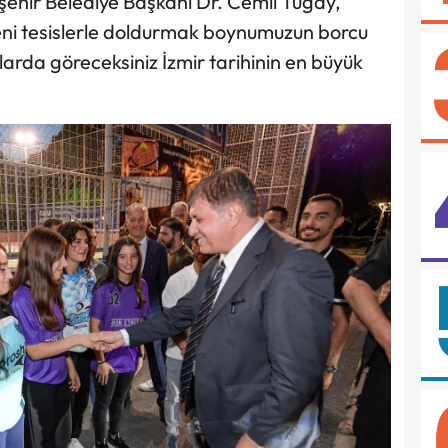
şehir Belediye Başkanı Dr. Cemil Tugay,
e yeni tesislerle doldurmak boynumuzun borcu
arda göreceksiniz İzmir tarihinin en büyük