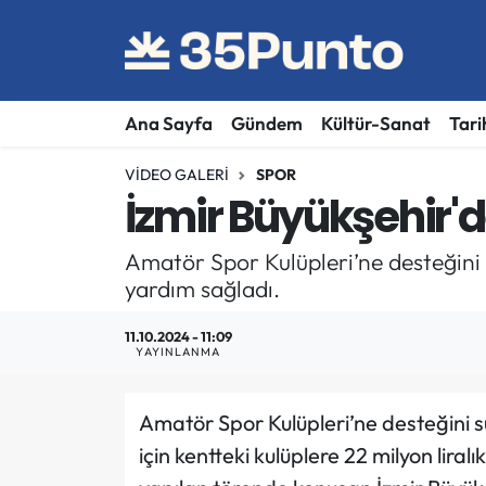
Ana Sayfa
Gündem
Kültür-Sanat
Tari
VIDEO GALERI
SPOR
İzmir Büyükşehir'
Amatör Spor Kulüpleri’ne desteğini sü
yardım sağladı.
11.10.2024 - 11:09
YAYINLANMA
Amatör Spor Kulüpleri’ne desteğini sü
için kentteki kulüplere 22 milyon liral