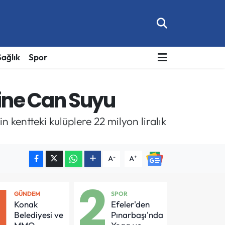
Sağlık
Spor
rine Can Suyu
 kentteki kulüplere 22 milyon liralık
-
+
A
A
1
2
GÜNDEM
SPOR
Konak
Efeler'den
Belediyesi ve
Pınarbaşı'nda