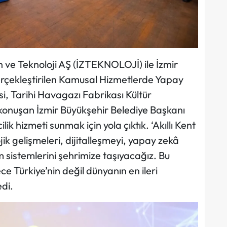
n ve Teknoloji AŞ (İZTEKNOLOJİ) ile İzmir
gerçekleştirilen Kamusal Hizmetlerde Yapay
isi, Tarihi Havagazı Fabrikası Kültür
konuşan İzmir Büyükşehir Belediye Başkanı
lik hizmeti sunmak için yola çıktık. ‘Akıllı Kent
k gelişmeleri, dijitalleşmeyi, yapay zekâ
im sistemlerini şehrimize taşıyacağız. Bu
e Türkiye’nin değil dünyanın en ileri
edi.