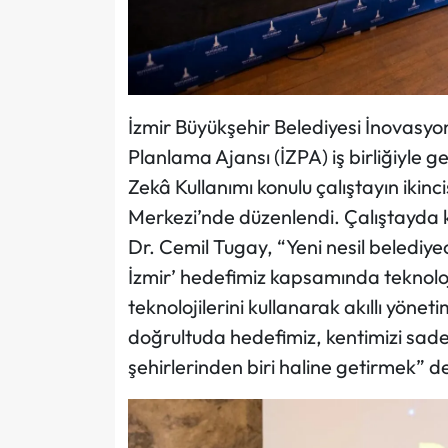
İzmir Büyükşehir Belediyesi İnovasyo
Planlama Ajansı (İZPA) iş birliğiyle 
Zekâ Kullanımı konulu çalıştayın ikinc
Merkezi’nde düzenlendi. Çalıştayda 
Dr. Cemil Tugay, “Yeni nesil belediyeci
İzmir’ hedefimiz kapsamında teknoloji
teknolojilerini kullanarak akıllı yönet
doğrultuda hedefimiz, kentimizi sadec
şehirlerinden biri haline getirmek” d