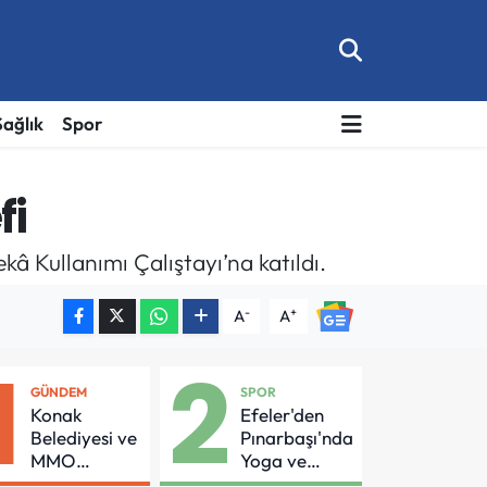
Sağlık
Spor
fi
â Kullanımı Çalıştayı’na katıldı.
-
+
A
A
1
2
GÜNDEM
SPOR
Konak
Efeler'den
Belediyesi ve
Pınarbaşı'nda
MMO
Yoga ve
Arasında
Pilates