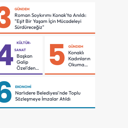
3
Asansör
Buluşması
GÜNDEM
Güvenliği İçin
Roman Soykırımı Konak'ta Anıldı:
Önemli
"Eşit Bir Yaşam İçin Mücadeleyi
Protokol
Sürdüreceğiz"
4
5
KÜLTÜR-
GÜNDEM
SANAT
Konaklı
Başkan
Kadınların
Galip
Okuma
Özel'den
Azmi
55
6
Örnek
Mahalleye
Oldu
Çocuk
EKONOMI
Şenliği
Narlıdere Belediyesi'nde Toplu
Sözleşmeye İmzalar Atıldı