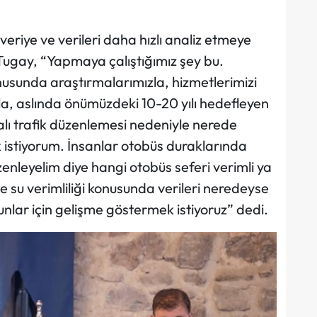
eriye ve verileri daha hızlı analiz etmeye
Tugay, “Yapmaya çalıştığımız şey bu.
nusunda araştırmalarımızla, hizmetlerimizi
la, aslında önümüzdeki 10-20 yılı hedefleyen
alı trafik düzenlemesi nedeniyle nerede
ek istiyorum. İnsanlar otobüs duraklarında
enleyelim diye hangi otobüs seferi verimli ya
e su verimliliği konusunda verileri neredeyse
unlar için gelişme göstermek istiyoruz” dedi.