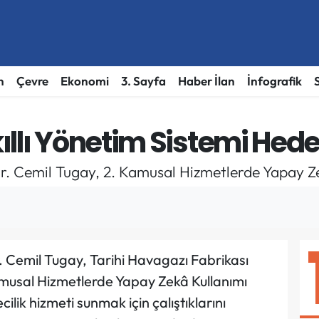
h
Çevre
Ekonomi
3. Sayfa
Haber İlan
İnfografik
llı Yönetim Sistemi Hede
r. Cemil Tugay, 2. Kamusal Hizmetlerde Yapay Zek
. Cemil Tugay, Tarihi Havagazı Fabrikası
musal Hizmetlerde Yapay Zekâ Kullanımı
ecilik hizmeti sunmak için çalıştıklarını