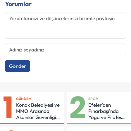
Yorumlar
Gönder
1
2
GÜNDEM
SPOR
Konak Belediyesi ve
Efeler'den
MMO Arasında
Pınarbaşı'nda
Asansör Güvenliği
Yoga ve Pilates
İçin Önemli Protokol
Buluşması