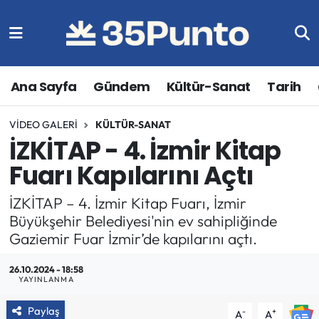
Ana Sayfa
Gündem
Kültür-Sanat
Tarih
VIDEO GALERI
KÜLTÜR-SANAT
İZKİTAP - 4. İzmir Kitap
Fuarı Kapılarını Açtı
İZKİTAP – 4. İzmir Kitap Fuarı, İzmir
Büyükşehir Belediyesi'nin ev sahipliğinde
Gaziemir Fuar İzmir’de kapılarını açtı.
26.10.2024 - 18:58
YAYINLANMA
Paylaş
-
+
A
A