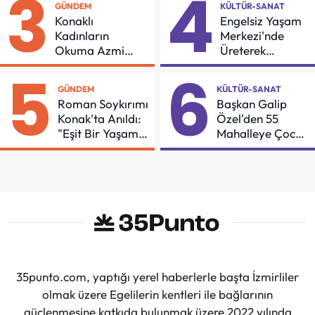
3
4
GÜNDEM
KÜLTÜR-SANAT
Konaklı
Engelsiz Yaşam
Kadınların
Merkezi'nde
Okuma Azmi
Üreterek
Örnek Oldu
Güçleniyorlar
5
6
GÜNDEM
KÜLTÜR-SANAT
Roman Soykırımı
Başkan Galip
Konak'ta Anıldı:
Özel'den 55
"Eşit Bir Yaşam
Mahalleye Çocuk
İçin Mücadeleyi
Şenliği
Sürdüreceğiz"
35punto.com, yaptığı yerel haberlerle başta İzmirliler
olmak üzere Egelilerin kentleri ile bağlarının
güçlenmesine katkıda bulunmak üzere 2022 yılında