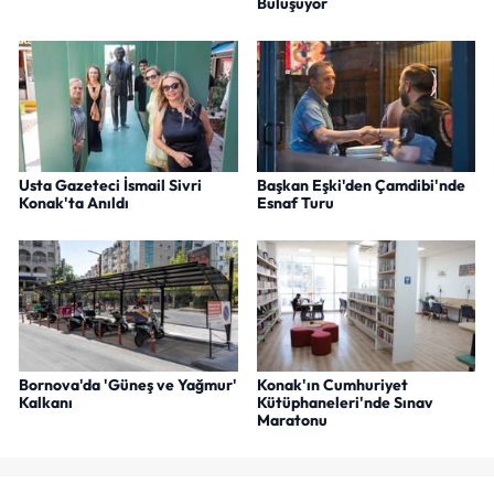
Buluşuyor
Usta Gazeteci İsmail Sivri
Başkan Eşki'den Çamdibi'nde
Konak'ta Anıldı
Esnaf Turu
Bornova'da 'Güneş ve Yağmur'
Konak'ın Cumhuriyet
Kalkanı
Kütüphaneleri'nde Sınav
Maratonu