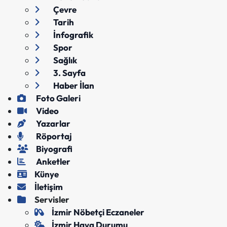
Çevre
Tarih
İnfografik
Spor
Sağlık
3. Sayfa
Haber İlan
Foto Galeri
Video
Yazarlar
Röportaj
Biyografi
Anketler
Künye
İletişim
Servisler
İzmir Nöbetçi Eczaneler
İzmir Hava Durumu