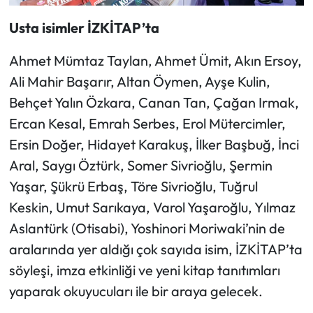
Usta isimler İZKİTAP’ta
Ahmet Mümtaz Taylan, Ahmet Ümit, Akın Ersoy,
Ali Mahir Başarır, Altan Öymen, Ayşe Kulin,
Behçet Yalın Özkara, Canan Tan, Çağan Irmak,
Ercan Kesal, Emrah Serbes, Erol Mütercimler,
Ersin Doğer, Hidayet Karakuş, İlker Başbuğ, İnci
Aral, Saygı Öztürk, Somer Sivrioğlu, Şermin
Yaşar, Şükrü Erbaş, Töre Sivrioğlu, Tuğrul
Keskin, Umut Sarıkaya, Varol Yaşaroğlu, Yılmaz
Aslantürk (Otisabi), Yoshinori Moriwaki’nin de
aralarında yer aldığı çok sayıda isim, İZKİTAP’ta
söyleşi, imza etkinliği ve yeni kitap tanıtımları
yaparak okuyucuları ile bir araya gelecek.