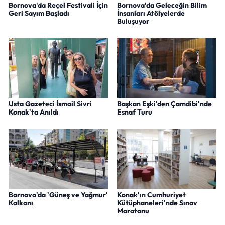
Bornova'da Reçel Festivali İçin
Bornova'da Geleceğin Bilim
Geri Sayım Başladı
İnsanları Atölyelerde
Buluşuyor
Usta Gazeteci İsmail Sivri
Başkan Eşki'den Çamdibi'nde
Konak'ta Anıldı
Esnaf Turu
Bornova'da 'Güneş ve Yağmur'
Konak'ın Cumhuriyet
Kalkanı
Kütüphaneleri'nde Sınav
Maratonu