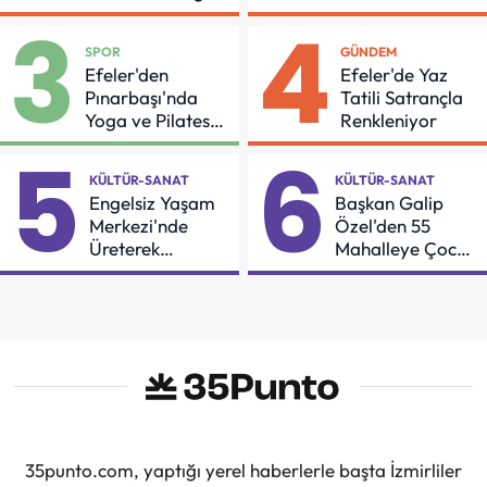
İçin Önemli Protokol
3
4
SPOR
GÜNDEM
Efeler'den
Efeler'de Yaz
Pınarbaşı'nda
Tatili Satrançla
Yoga ve Pilates
Renkleniyor
Buluşması
5
6
KÜLTÜR-SANAT
KÜLTÜR-SANAT
Engelsiz Yaşam
Başkan Galip
Merkezi'nde
Özel'den 55
Üreterek
Mahalleye Çocuk
Güçleniyorlar
Şenliği
35punto.com, yaptığı yerel haberlerle başta İzmirliler