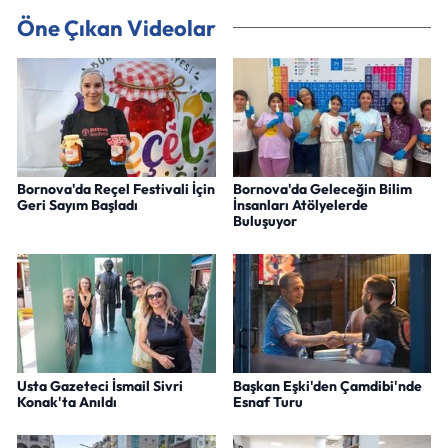
Öne Çıkan Videolar
Bornova'da Reçel Festivali İçin
Bornova'da Geleceğin Bilim
Geri Sayım Başladı
İnsanları Atölyelerde
Buluşuyor
Usta Gazeteci İsmail Sivri
Başkan Eşki'den Çamdibi'nde
Konak'ta Anıldı
Esnaf Turu