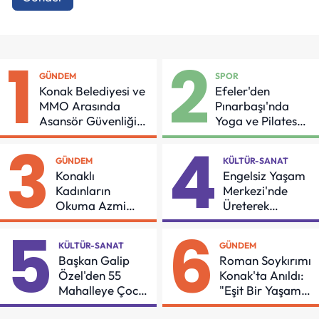
1
2
GÜNDEM
SPOR
Konak Belediyesi ve
Efeler'den
MMO Arasında
Pınarbaşı'nda
Asansör Güvenliği
Yoga ve Pilates
İçin Önemli Protokol
Buluşması
3
4
GÜNDEM
KÜLTÜR-SANAT
Konaklı
Engelsiz Yaşam
Kadınların
Merkezi'nde
Okuma Azmi
Üreterek
Örnek Oldu
Güçleniyorlar
5
6
KÜLTÜR-SANAT
GÜNDEM
Başkan Galip
Roman Soykırımı
Özel'den 55
Konak'ta Anıldı:
Mahalleye Çocuk
"Eşit Bir Yaşam
Şenliği
İçin Mücadeleyi