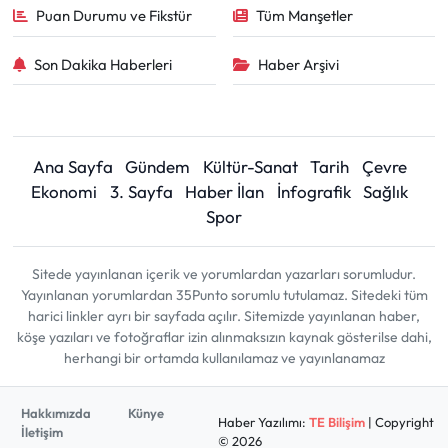
Puan Durumu ve Fikstür
Tüm Manşetler
Son Dakika Haberleri
Haber Arşivi
Ana Sayfa
Gündem
Kültür-Sanat
Tarih
Çevre
Ekonomi
3. Sayfa
Haber İlan
İnfografik
Sağlık
Spor
Sitede yayınlanan içerik ve yorumlardan yazarları sorumludur.
Yayınlanan yorumlardan 35Punto sorumlu tutulamaz. Sitedeki tüm
harici linkler ayrı bir sayfada açılır. Sitemizde yayınlanan haber,
köşe yazıları ve fotoğraflar izin alınmaksızın kaynak gösterilse dahi,
herhangi bir ortamda kullanılamaz ve yayınlanamaz
Hakkımızda
Künye
Haber Yazılımı:
TE Bilişim
| Copyright
İletişim
© 2026