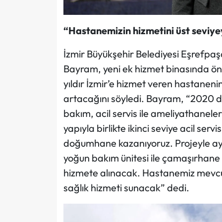
“Hastanemizin hizmetini üst seviy
İzmir Büyükşehir Belediyesi Eşrefpa
Bayram, yeni ek hizmet binasında önem
yıldır İzmir’e hizmet veren hastaneni
artacağını söyledi. Bayram, “2020 
bakım, acil servis ile ameliyathanele
yapıyla birlikte ikinci seviye acil ser
doğumhane kazanıyoruz. Projeyle ayr
yoğun bakım ünitesi ile çamaşırhane
hizmete alınacak. Hastanemiz mevcut
sağlık hizmeti sunacak” dedi.