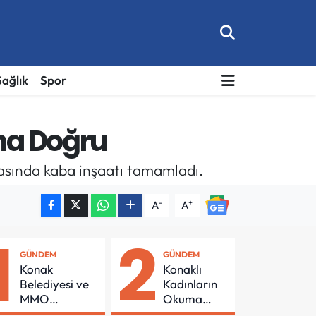
Sağlık
Spor
na Doğru
inasında kaba inşaatı tamamladı.
-
+
A
A
1
2
GÜNDEM
GÜNDEM
Konak
Konaklı
Belediyesi ve
Kadınların
MMO
Okuma
Arasında
Azmi Örnek