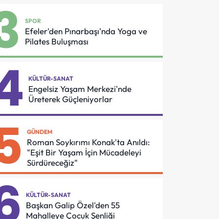
3
Asansör
Oldu
Güvenliği İçin
SPOR
Önemli
Efeler'den Pınarbaşı'nda Yoga ve
Protokol
Pilates Buluşması
4
KÜLTÜR-SANAT
Engelsiz Yaşam Merkezi'nde
Üreterek Güçleniyorlar
5
GÜNDEM
Roman Soykırımı Konak'ta Anıldı:
"Eşit Bir Yaşam İçin Mücadeleyi
Sürdüreceğiz"
6
KÜLTÜR-SANAT
Başkan Galip Özel'den 55
Mahalleye Çocuk Şenliği