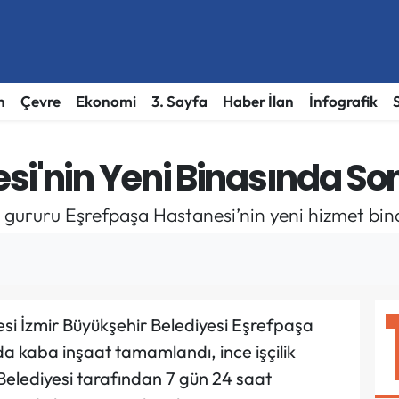
h
Çevre
Ekonomi
3. Sayfa
Haber İlan
İnfografik
si'nin Yeni Binasında So
lık gururu Eşrefpaşa Hastanesi’nin yeni hizmet b
nesi İzmir Büyükşehir Belediyesi Eşrefpaşa
da kaba inşaat tamamlandı, ince işçilik
Belediyesi tarafından 7 gün 24 saat