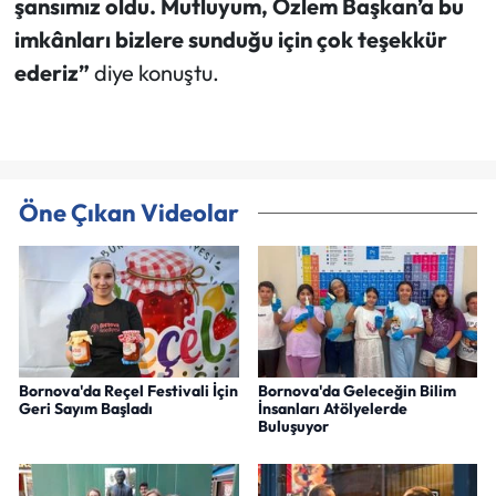
şansımız oldu. Mutluyum, Özlem Başkan’a bu
imkânları bizlere sunduğu için çok teşekkür
ederiz”
diye konuştu.
Öne Çıkan Videolar
Bornova'da Reçel Festivali İçin
Bornova'da Geleceğin Bilim
Geri Sayım Başladı
İnsanları Atölyelerde
Buluşuyor