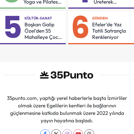
Yoga ve Pilates
Üreterek
Buluşması
Güçleniyorlar
5
6
KÜLTÜR-SANAT
GÜNDEM
Başkan Galip
Efeler'de Yaz
Özel'den 55
Tatili Satrançla
Mahalleye Çocuk
Renkleniyor
Şenliği
35punto.com, yaptığı yerel haberlerle başta İzmirliler
olmak üzere Egelilerin kentleri ile bağlarının
güçlenmesine katkıda bulunmak üzere 2022 yılında
yayın hayatına başladı.