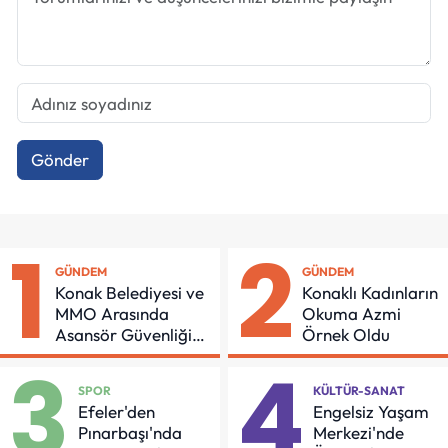
Gönder
1
2
GÜNDEM
GÜNDEM
Konak Belediyesi ve
Konaklı Kadınların
MMO Arasında
Okuma Azmi
Asansör Güvenliği
Örnek Oldu
İçin Önemli Protokol
3
4
SPOR
KÜLTÜR-SANAT
Efeler'den
Engelsiz Yaşam
Pınarbaşı'nda
Merkezi'nde