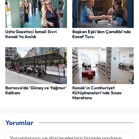
Usta Gazeteci İsmail Sivri
Başkan Eşki'den Çamdibi'nde
Konak'ta Anıldı
Esnaf Turu
Bornova'da 'Güneş ve Yağmur'
Konak'ın Cumhuriyet
Kalkanı
Kütüphaneleri'nde Sınav
Maratonu
Yorumlar