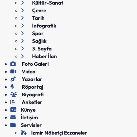
Kültür-Sanat
Çevre
Tarih
İnfografik
Spor
Sağlık
3. Sayfa
Haber İlan
Foto Galeri
Video
Yazarlar
Röportaj
Biyografi
Anketler
Künye
İletişim
Servisler
İzmir Nöbetçi Eczaneler