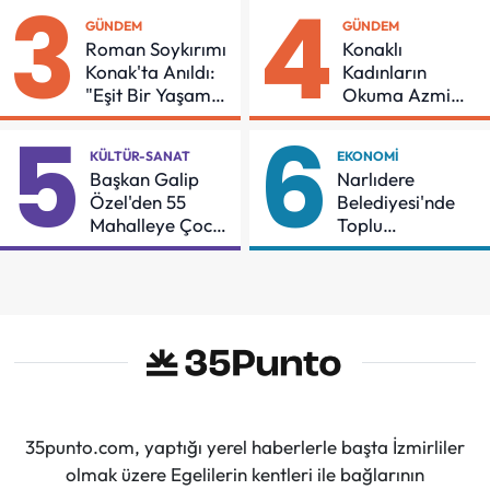
3
4
GÜNDEM
GÜNDEM
Roman Soykırımı
Konaklı
Konak'ta Anıldı:
Kadınların
"Eşit Bir Yaşam
Okuma Azmi
İçin Mücadeleyi
Örnek Oldu
5
6
Sürdüreceğiz"
KÜLTÜR-SANAT
EKONOMI
Başkan Galip
Narlıdere
Özel'den 55
Belediyesi'nde
Mahalleye Çocuk
Toplu
Şenliği
Sözleşmeye
İmzalar Atıldı
35punto.com, yaptığı yerel haberlerle başta İzmirliler
olmak üzere Egelilerin kentleri ile bağlarının