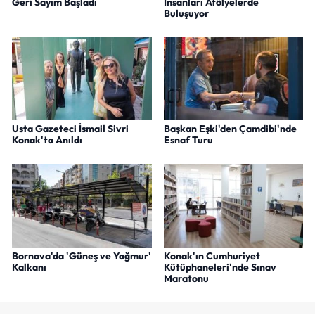
Geri Sayım Başladı
İnsanları Atölyelerde
Buluşuyor
Usta Gazeteci İsmail Sivri
Başkan Eşki'den Çamdibi'nde
Konak'ta Anıldı
Esnaf Turu
Bornova'da 'Güneş ve Yağmur'
Konak'ın Cumhuriyet
Kalkanı
Kütüphaneleri'nde Sınav
Maratonu