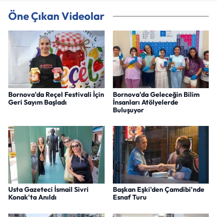
Öne Çıkan Videolar
Bornova'da Reçel Festivali İçin
Bornova'da Geleceğin Bilim
Geri Sayım Başladı
İnsanları Atölyelerde
Buluşuyor
Usta Gazeteci İsmail Sivri
Başkan Eşki'den Çamdibi'nde
Konak'ta Anıldı
Esnaf Turu