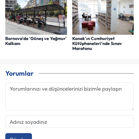
Bornova'da 'Güneş ve Yağmur'
Konak'ın Cumhuriyet
Kalkanı
Kütüphaneleri'nde Sınav
Maratonu
Yorumlar