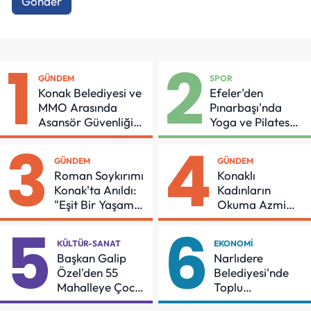
Gönder
1
2
GÜNDEM
SPOR
Konak Belediyesi ve
Efeler'den
MMO Arasında
Pınarbaşı'nda
Asansör Güvenliği
Yoga ve Pilates
İçin Önemli Protokol
Buluşması
3
4
GÜNDEM
GÜNDEM
Roman Soykırımı
Konaklı
Konak'ta Anıldı:
Kadınların
"Eşit Bir Yaşam
Okuma Azmi
İçin Mücadeleyi
Örnek Oldu
5
6
Sürdüreceğiz"
KÜLTÜR-SANAT
EKONOMI
Başkan Galip
Narlıdere
Özel'den 55
Belediyesi'nde
Mahalleye Çocuk
Toplu
Şenliği
Sözleşmeye