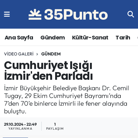
Ana Sayfa
Gündem
Kültür-Sanat
Tarih
VIDEO GALERI
GÜNDEM
Cumhuriyet Işığı
İzmir'den Parladı
İzmir Büyükşehir Belediye Başkanı Dr. Cemil
Tugay, 29 Ekim Cumhuriyet Bayramı’nda
7’den 70’e binlerce İzmirli ile fener alayında
buluştu.
29.10.2024 - 22:49
1
YAYINLANMA
PAYLAŞIM