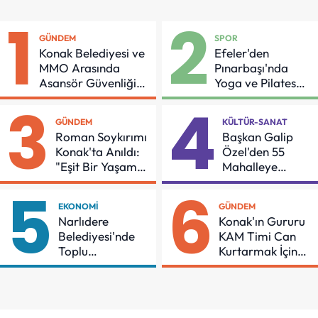
1
2
GÜNDEM
SPOR
Konak Belediyesi ve
Efeler'den
MMO Arasında
Pınarbaşı'nda
Asansör Güvenliği
Yoga ve Pilates
İçin Önemli Protokol
Buluşması
3
4
GÜNDEM
KÜLTÜR-SANAT
Roman Soykırımı
Başkan Galip
Konak'ta Anıldı:
Özel'den 55
"Eşit Bir Yaşam
Mahalleye
İçin Mücadeleyi
Çocuk Şenliği
5
6
Sürdüreceğiz"
EKONOMI
GÜNDEM
Narlıdere
Konak'ın Gururu
Belediyesi'nde
KAM Timi Can
Toplu
Kurtarmak İçin
Sözleşmeye
Demir Aldı
İmzalar Atıldı