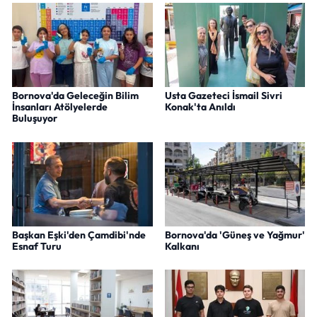
Bornova'da Geleceğin Bilim
Usta Gazeteci İsmail Sivri
İnsanları Atölyelerde
Konak'ta Anıldı
Buluşuyor
Başkan Eşki'den Çamdibi'nde
Bornova'da 'Güneş ve Yağmur'
Esnaf Turu
Kalkanı