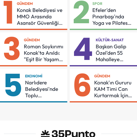
1
2
GÜNDEM
SPOR
Konak Belediyesi ve
Efeler'den
MMO Arasında
Pınarbaşı'nda
Asansör Güvenliği
Yoga ve Pilates
İçin Önemli Protokol
Buluşması
3
4
GÜNDEM
KÜLTÜR-SANAT
Roman Soykırımı
Başkan Galip
Konak'ta Anıldı:
Özel'den 55
"Eşit Bir Yaşam
Mahalleye
İçin Mücadeleyi
Çocuk Şenliği
5
6
Sürdüreceğiz"
EKONOMI
GÜNDEM
Narlıdere
Konak'ın Gururu
Belediyesi'nde
KAM Timi Can
Toplu
Kurtarmak İçin
Sözleşmeye
Demir Aldı
İmzalar Atıldı