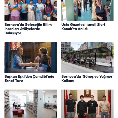
Bornova'da Geleceğin Bilim
Usta Gazeteci İsmail Sivri
İnsanları Atölyelerde
Konak'ta Anıldı
Buluşuyor
Başkan Eşki'den Çamdibi'nde
Bornova'da 'Güneş ve Yağmur'
Esnaf Turu
Kalkanı