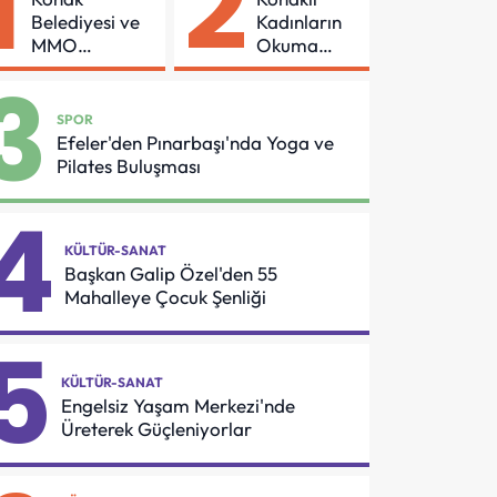
1
2
Belediyesi ve
Kadınların
MMO
Okuma
Arasında
Azmi Örnek
3
Asansör
Oldu
Güvenliği İçin
SPOR
Önemli
Efeler'den Pınarbaşı'nda Yoga ve
Protokol
Pilates Buluşması
4
KÜLTÜR-SANAT
Başkan Galip Özel'den 55
Mahalleye Çocuk Şenliği
5
KÜLTÜR-SANAT
Engelsiz Yaşam Merkezi'nde
Üreterek Güçleniyorlar