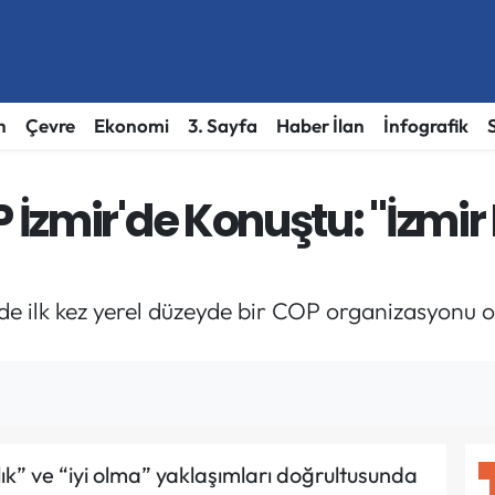
h
Çevre
Ekonomi
3. Sayfa
Haber İlan
İnfografik
İzmir'de Konuştu: "İzmi
’de ilk kez yerel düzeyde bir COP organizasyonu o
lık” ve “iyi olma” yaklaşımları doğrultusunda