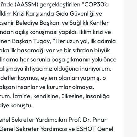
nde (AASSM) gerçekleştirilen “COP30’a
klim Krizi Karşısında Gıda Güvenliği ve
kşehir Belediye Başkanı ve Sağlıklı Kentler
ndan açılış konuşması yapıldı. İklim krizi ve
ğinen Başkan Tugay, “Her uzun yol, ilk adımla
aka ilk basamağı var ve bir sıfırdan büyük.
lir ama her sorunla başa çıkmanın yolu önce
alışmaya ihtiyacımız olduğuna inanıyorum.
defler koymuş, eylem planları yapmış, o
alışan insanlar ve kurumlar olmayız.
. İzmir’e, kendisine, ülkesine, insanlığa
iye konuştu.
nel Sekreter Yardımcıları Prof. Dr. Pınar
le Genel Sekreter Yardımcısı ve ESHOT Genel