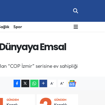
Sağlık
Spor
r Dünyaya Emsal
lan “COP İzmir” serisine ev sahipliği
-
+
A
A
GÜNDEM
GÜNDEM
Konak
Konaklı