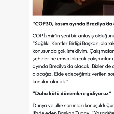
“COP30, kasım ayında Brezilya’da
COP İzmir’in yeni bir anlayış olduğu
“Sağlıklı Kentler Birliği Başkanı olar
konusunda çok istekliyim. Çalışmaları
şehirlerine emsal olacak çalışmalar o
ayında Brezilya’da olacak. Bizler de or
olacağız. Elde edeceğimiz veriler, so
konular olacak.”
“Daha kötü dönemlere gidiyoruz”
Dünya ve ülke sorunları konuşulduğun
ifade eden Başkan Tugay, “Yaşadığımı