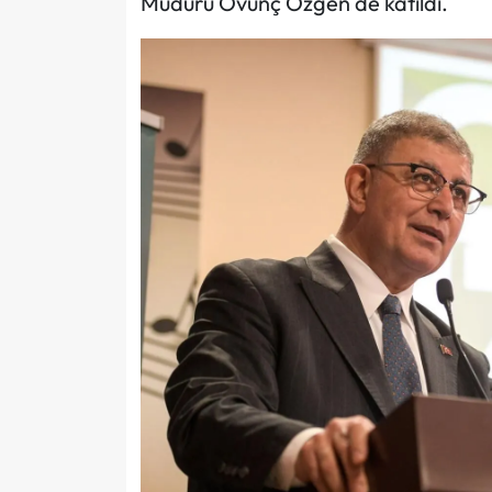
Müdürü Övünç Özgen de katıldı.