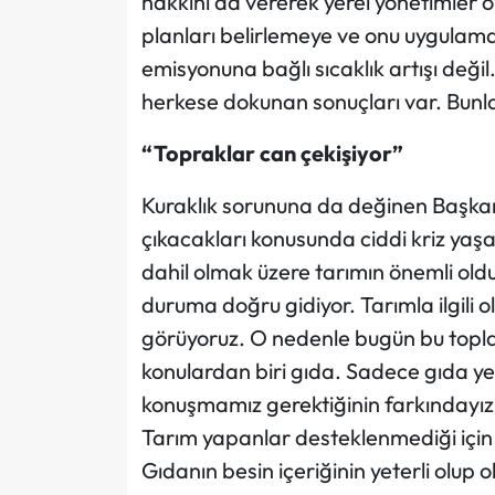
hakkını da vererek yerel yönetimler olar
planları belirlemeye ve onu uygulamay
emisyonuna bağlı sıcaklık artışı değil
herkese dokunan sonuçları var. Bunla
“Topraklar can çekişiyor”
Kuraklık sorununa da değinen Başkan 
çıkacakları konusunda ciddi kriz yaşa
dahil olmak üzere tarımın önemli old
duruma doğru gidiyor. Tarımla ilgili o
görüyoruz. O nedenle bugün bu topla
konulardan biri gıda. Sadece gıda yet
konuşmamız gerektiğinin farkındayız.
Tarım yapanlar desteklenmediği için sa
Gıdanın besin içeriğinin yeterli olup 