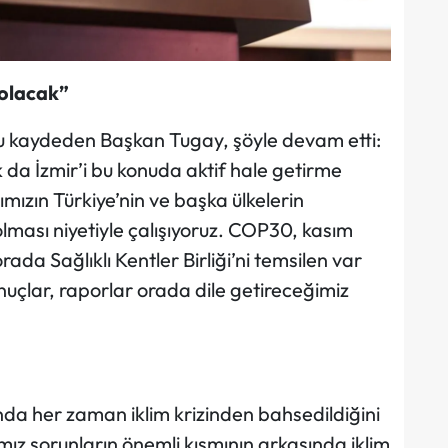
 olacak”
nu kaydeden Başkan Tugay, şöyle devam etti:
ak da İzmir’i bu konuda aktif hale getirme
mızın Türkiye’nin ve başka ülkelerin
lması niyetiyle çalışıyoruz. COP30, kasım
ada Sağlıklı Kentler Birliği’ni temsilen var
nuçlar, raporlar orada dile getireceğimiz
da her zaman iklim krizinden bahsedildiğini
z sorunların önemli kısmının arkasında iklim