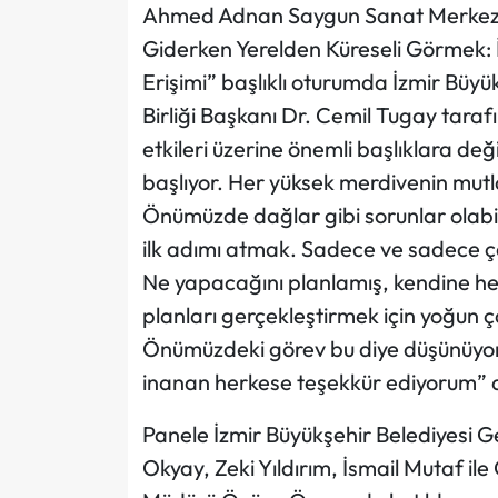
Ahmed Adnan Saygun Sanat Merkezi’
Giderken Yerelden Küreseli Görmek: İ
Erişimi” başlıklı oturumda İzmir Büyü
Birliği Başkanı Dr. Cemil Tugay tarafı
etkileri üzerine önemli başlıklara de
başlıyor. Her yüksek merdivenin mutl
Önümüzde dağlar gibi sorunlar olabi
ilk adımı atmak. Sadece ve sadece ç
Ne yapacağını planlamış, kendine he
planları gerçekleştirmek için yoğun ç
Önümüzdeki görev bu diye düşünüyorum
inanan herkese teşekkür ediyorum” d
Panele İzmir Büyükşehir Belediyesi Ge
Okyay, Zeki Yıldırım, İsmail Mutaf i