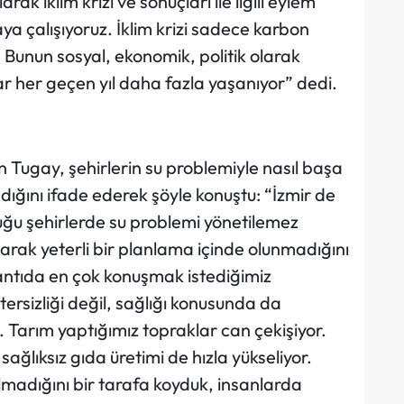
ak iklim krizi ve sonuçları ile ilgili eylem
a çalışıyoruz. İklim krizi sadece karbon
. Bunun sosyal, ekonomik, politik olarak
r her geçen yıl daha fazla yaşanıyor” dedi.
Tugay, şehirlerin su problemiyle nasıl başa
dığını ifade ederek şöyle konuştu: “İzmir de
uğu şehirlerde su problemi yönetilemez
larak yeterli bir planlama içinde olunmadığını
ntıda en çok konuşmak istediğimiz
ersizliği değil, sağlığı konusunda da
 Tarım yaptığımız topraklar can çekişiyor.
ğlıksız gıda üretimi de hızla yükseliyor.
olmadığını bir tarafa koyduk, insanlarda