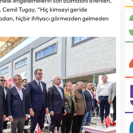
yönelik engellemelerin son bulmasını isterken,
. Cemil Tugay, “Hiç kimseyi geride
adan, hiçbir ihtiyacı görmezden gelmeden