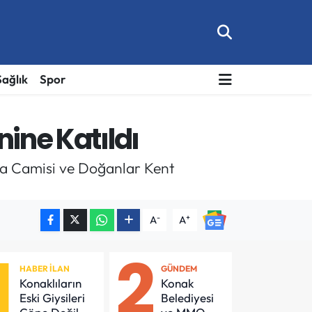
Sağlık
Spor
nine Katıldı
sa Camisi ve Doğanlar Kent
-
+
A
A
1
2
HABER İLAN
GÜNDEM
Konaklıların
Konak
Eski Giysileri
Belediyesi