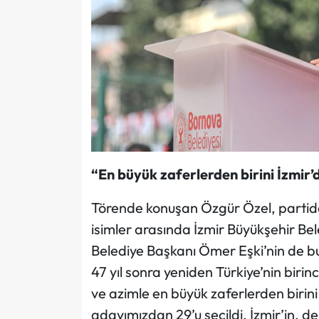
“En büyük zaferlerden birini İzmir’d
Törende konuşan Özgür Özel, partide d
isimler arasında İzmir Büyükşehir Be
Belediye Başkanı Ömer Eşki’nin de bu
47 yıl sonra yeniden Türkiye’nin birin
ve azimle en büyük zaferlerden birini
adayımızdan 29’u seçildi. İzmir’in, d