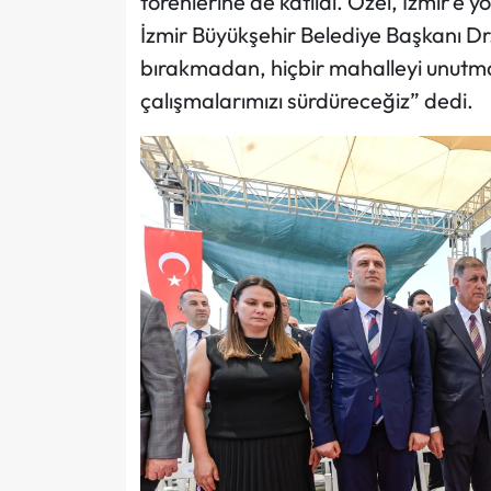
törenlerine de katıldı. Özel, İzmir’e 
İzmir Büyükşehir Belediye Başkanı Dr
bırakmadan, hiçbir mahalleyi unutm
çalışmalarımızı sürdüreceğiz” dedi.