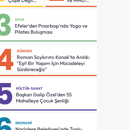
Çöpe Değil
ve MMO
Geri
Arasında
3
Dönüşüme
Asansör
Gidiyor
Güvenliği
SPOR
İçin Önemli
Efeler'den Pınarbaşı'nda Yoga ve
Protokol
Pilates Buluşması
4
GÜNDEM
Roman Soykırımı Konak'ta Anıldı:
"Eşit Bir Yaşam İçin Mücadeleyi
Sürdüreceğiz"
5
KÜLTÜR-SANAT
Başkan Galip Özel'den 55
Mahalleye Çocuk Şenliği
6
EKONOMI
Narlıdere Belediyesi'nde Toplu