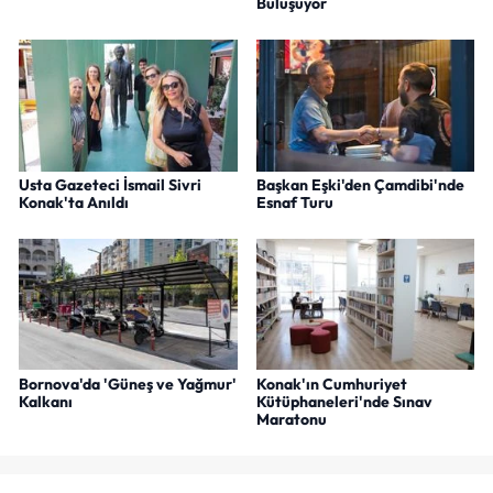
Buluşuyor
Usta Gazeteci İsmail Sivri
Başkan Eşki'den Çamdibi'nde
Konak'ta Anıldı
Esnaf Turu
Bornova'da 'Güneş ve Yağmur'
Konak'ın Cumhuriyet
Kalkanı
Kütüphaneleri'nde Sınav
Maratonu