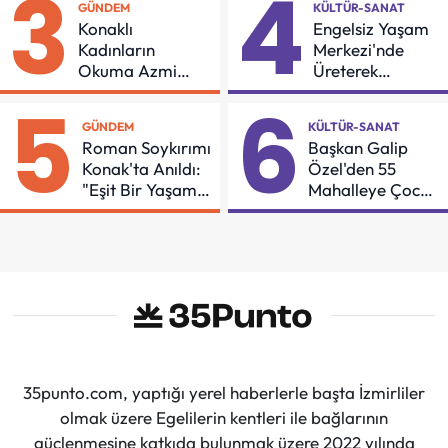
3
4
GÜNDEM
KÜLTÜR-SANAT
Konaklı
Engelsiz Yaşam
Kadınların
Merkezi'nde
Okuma Azmi
Üreterek
Örnek Oldu
Güçleniyorlar
5
6
GÜNDEM
KÜLTÜR-SANAT
Roman Soykırımı
Başkan Galip
Konak'ta Anıldı:
Özel'den 55
"Eşit Bir Yaşam
Mahalleye Çocuk
İçin Mücadeleyi
Şenliği
Sürdüreceğiz"
35punto.com, yaptığı yerel haberlerle başta İzmirliler
olmak üzere Egelilerin kentleri ile bağlarının
güçlenmesine katkıda bulunmak üzere 2022 yılında