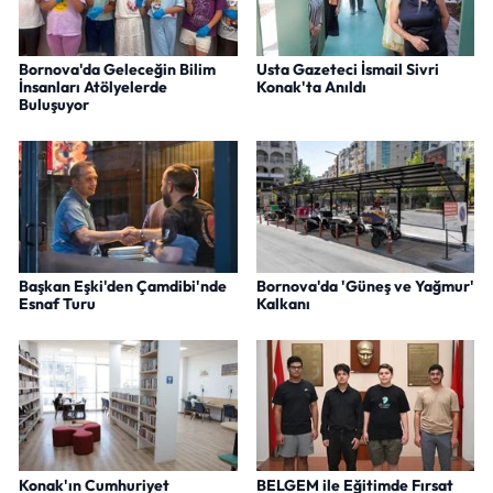
Bornova'da Geleceğin Bilim
Usta Gazeteci İsmail Sivri
İnsanları Atölyelerde
Konak'ta Anıldı
Buluşuyor
Başkan Eşki'den Çamdibi'nde
Bornova'da 'Güneş ve Yağmur'
Esnaf Turu
Kalkanı
Konak'ın Cumhuriyet
BELGEM ile Eğitimde Fırsat