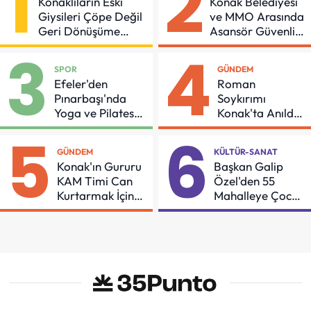
1
2
Konaklıların Eski
Konak Belediyesi
Giysileri Çöpe Değil
ve MMO Arasında
Geri Dönüşüme
Asansör Güvenliği
Gidiyor
İçin Önemli
3
4
Protokol
SPOR
GÜNDEM
Efeler'den
Roman
Pınarbaşı'nda
Soykırımı
Yoga ve Pilates
Konak'ta Anıldı:
Buluşması
"Eşit Bir Yaşam
5
6
İçin Mücadeleyi
GÜNDEM
KÜLTÜR-SANAT
Sürdüreceğiz"
Konak'ın Gururu
Başkan Galip
KAM Timi Can
Özel'den 55
Kurtarmak İçin
Mahalleye Çocuk
Demir Aldı
Şenliği