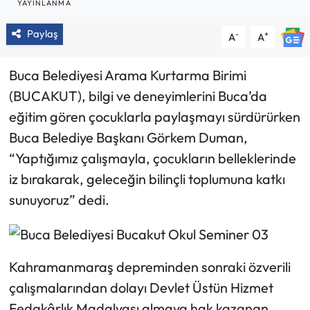
YAYINLANMA
Paylaş
-
+
A
A
Buca Belediyesi Arama Kurtarma Birimi
(BUCAKUT), bilgi ve deneyimlerini Buca’da
eğitim gören çocuklarla paylaşmayı sürdürürken
Buca Belediye Başkanı Görkem Duman,
“Yaptığımız çalışmayla, çocukların belleklerinde
iz bırakarak, geleceğin bilinçli toplumuna katkı
sunuyoruz” dedi.
Kahramanmaraş depreminden sonraki özverili
çalışmalarından dolayı Devlet Üstün Hizmet
Fedakârlık Madalyası almaya hak kazanan