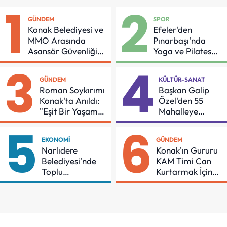
1
2
GÜNDEM
SPOR
Konak Belediyesi ve
Efeler'den
MMO Arasında
Pınarbaşı'nda
Asansör Güvenliği
Yoga ve Pilates
İçin Önemli Protokol
Buluşması
3
4
GÜNDEM
KÜLTÜR-SANAT
Roman Soykırımı
Başkan Galip
Konak'ta Anıldı:
Özel'den 55
"Eşit Bir Yaşam
Mahalleye
İçin Mücadeleyi
Çocuk Şenliği
5
6
Sürdüreceğiz"
EKONOMI
GÜNDEM
Narlıdere
Konak'ın Gururu
Belediyesi'nde
KAM Timi Can
Toplu
Kurtarmak İçin
Sözleşmeye
Demir Aldı
İmzalar Atıldı