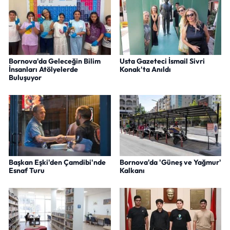
Bornova'da Geleceğin Bilim
Usta Gazeteci İsmail Sivri
İnsanları Atölyelerde
Konak'ta Anıldı
Buluşuyor
Başkan Eşki'den Çamdibi'nde
Bornova'da 'Güneş ve Yağmur'
Esnaf Turu
Kalkanı