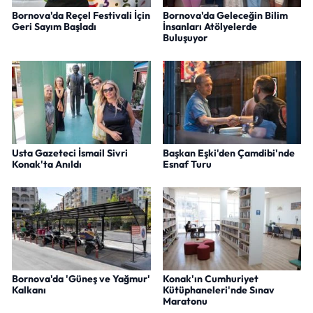
Bornova'da Reçel Festivali İçin
Bornova'da Geleceğin Bilim
Geri Sayım Başladı
İnsanları Atölyelerde
Buluşuyor
Usta Gazeteci İsmail Sivri
Başkan Eşki'den Çamdibi'nde
Konak'ta Anıldı
Esnaf Turu
Bornova'da 'Güneş ve Yağmur'
Konak'ın Cumhuriyet
Kalkanı
Kütüphaneleri'nde Sınav
Maratonu