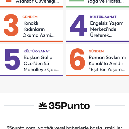
Asansör Güvenliği
Yoga ve Pilates
İçin Önemli Protokol
Buluşması
3
4
GÜNDEM
KÜLTÜR-SANAT
Konaklı
Engelsiz Yaşam
Kadınların
Merkezi'nde
Okuma Azmi
Üreterek
Örnek Oldu
Güçleniyorlar
5
6
KÜLTÜR-SANAT
GÜNDEM
Başkan Galip
Roman Soykırımı
Özel'den 55
Konak'ta Anıldı:
Mahalleye Çocuk
"Eşit Bir Yaşam
Şenliği
İçin Mücadeleyi
Sürdüreceğiz"
35punto.com, yaptığı yerel haberlerle başta İzmirliler