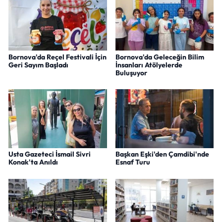
Bornova'da Reçel Festivali İçin
Bornova'da Geleceğin Bilim
Geri Sayım Başladı
İnsanları Atölyelerde
Buluşuyor
Usta Gazeteci İsmail Sivri
Başkan Eşki'den Çamdibi'nde
Konak'ta Anıldı
Esnaf Turu