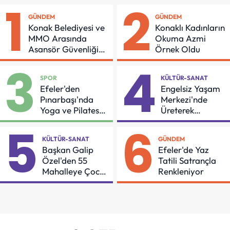
1
2
GÜNDEM
GÜNDEM
Konak Belediyesi ve
Konaklı Kadınların
MMO Arasında
Okuma Azmi
Asansör Güvenliği
Örnek Oldu
İçin Önemli Protokol
3
4
SPOR
KÜLTÜR-SANAT
Efeler'den
Engelsiz Yaşam
Pınarbaşı'nda
Merkezi'nde
Yoga ve Pilates
Üreterek
Buluşması
Güçleniyorlar
5
6
KÜLTÜR-SANAT
GÜNDEM
Başkan Galip
Efeler'de Yaz
Özel'den 55
Tatili Satrançla
Mahalleye Çocuk
Renkleniyor
Şenliği