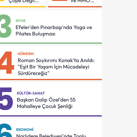
Çöpe Değil
ve MMO
Geri
Arasında
3
Dönüşüme
Asansör
Gidiyor
Güvenliği
SPOR
İçin Önemli
Efeler'den Pınarbaşı'nda Yoga ve
Protokol
Pilates Buluşması
4
GÜNDEM
Roman Soykırımı Konak'ta Anıldı:
"Eşit Bir Yaşam İçin Mücadeleyi
Sürdüreceğiz"
5
KÜLTÜR-SANAT
Başkan Galip Özel'den 55
Mahalleye Çocuk Şenliği
6
EKONOMI
Narlıdere Belediyesi'nde Toplu