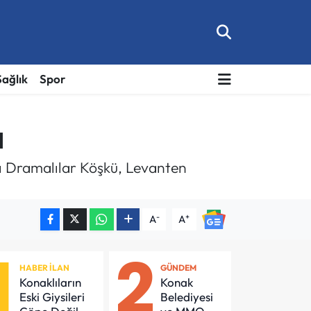
Sağlık
Spor
ı
ı Dramalılar Köşkü, Levanten
-
+
A
A
1
2
HABER İLAN
GÜNDEM
Konaklıların
Konak
Eski Giysileri
Belediyesi