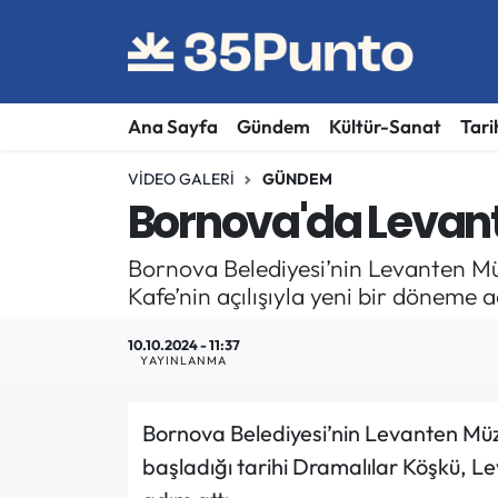
Ana Sayfa
Gündem
Kültür-Sanat
Tari
VIDEO GALERI
GÜNDEM
Bornova'da Levant
Bornova Belediyesi’nin Levanten Mü
Kafe’nin açılışıyla yeni bir döneme a
10.10.2024 - 11:37
YAYINLANMA
Bornova Belediyesi’nin Levanten Müz
başladığı tarihi Dramalılar Köşkü, Le