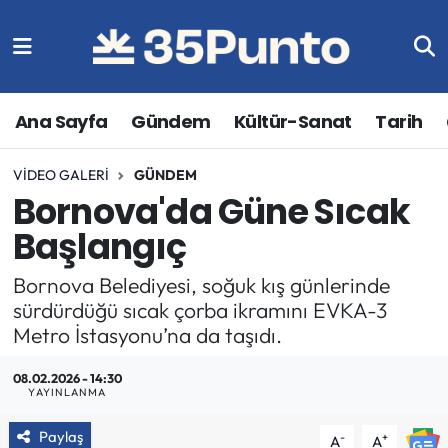
Ana Sayfa
Gündem
Kültür-Sanat
Tarih
VIDEO GALERI
GÜNDEM
Bornova'da Güne Sıcak
Başlangıç
Bornova Belediyesi, soğuk kış günlerinde
sürdürdüğü sıcak çorba ikramını EVKA-3
Metro İstasyonu’na da taşıdı.
08.02.2026 - 14:30
YAYINLANMA
Paylaş
-
+
A
A