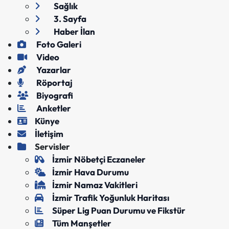
Sağlık
3. Sayfa
Haber İlan
Foto Galeri
Video
Yazarlar
Röportaj
Biyografi
Anketler
Künye
İletişim
Servisler
İzmir Nöbetçi Eczaneler
İzmir Hava Durumu
İzmir Namaz Vakitleri
İzmir Trafik Yoğunluk Haritası
Süper Lig Puan Durumu ve Fikstür
Tüm Manşetler