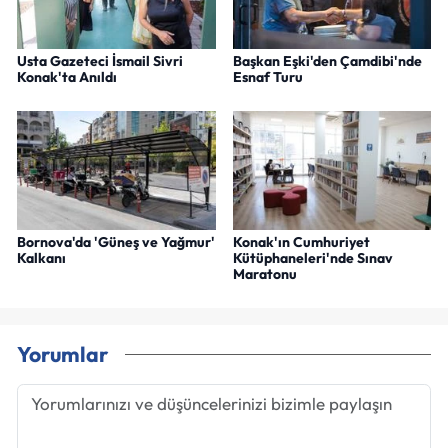
Usta Gazeteci İsmail Sivri
Başkan Eşki'den Çamdibi'nde
Konak'ta Anıldı
Esnaf Turu
Bornova'da 'Güneş ve Yağmur'
Konak'ın Cumhuriyet
Kalkanı
Kütüphaneleri'nde Sınav
Maratonu
Yorumlar