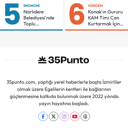
5
6
Sürdüreceğiz"
EKONOMI
GÜNDEM
Narlıdere
Konak'ın Gururu
Belediyesi'nde
KAM Timi Can
Toplu
Kurtarmak İçin
Sözleşmeye
Demir Aldı
İmzalar Atıldı
35punto.com, yaptığı yerel haberlerle başta İzmirliler
olmak üzere Egelilerin kentleri ile bağlarının
güçlenmesine katkıda bulunmak üzere 2022 yılında
yayın hayatına başladı.