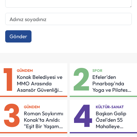
Gönder
1
2
GÜNDEM
SPOR
Konak Belediyesi ve
Efeler'den
MMO Arasında
Pınarbaşı'nda
Asansör Güvenliği
Yoga ve Pilates
İçin Önemli Protokol
Buluşması
3
4
GÜNDEM
KÜLTÜR-SANAT
Roman Soykırımı
Başkan Galip
Konak'ta Anıldı:
Özel'den 55
"Eşit Bir Yaşam
Mahalleye
İçin Mücadeleyi
Çocuk Şenliği