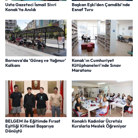
Usta Gazeteci İsmail Sivri
Başkan Eşki'den Çamdibi'nde
Konak'ta Anıldı
Esnaf Turu
Bornova'da 'Güneş ve Yağmur'
Konak'ın Cumhuriyet
Kalkanı
Kütüphaneleri'nde Sınav
Maratonu
BELGEM ile Eğitimde Fırsat
Konaklı Kadınlar Ücretsiz
Eşitliği Kitlesel Başarıya
Kurslarla Meslek Öğreniyor
Dönüştü