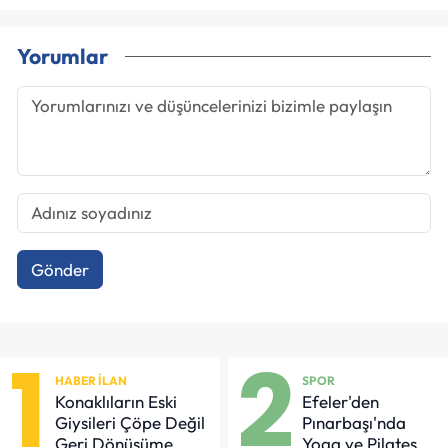
Yorumlar
Gönder
1
2
HABER İLAN
SPOR
Konaklıların Eski
Efeler'den
Giysileri Çöpe Değil
Pınarbaşı'nda
Geri Dönüşüme
Yoga ve Pilates