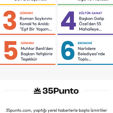
Gidiyor
Buluşması
3
4
GÜNDEM
KÜLTÜR-SANAT
Roman Soykırımı
Başkan Galip
Konak'ta Anıldı:
Özel'den 55
"Eşit Bir Yaşam
Mahalleye
İçin Mücadeleyi
Çocuk Şenliği
5
6
Sürdüreceğiz"
GÜNDEM
EKONOMI
Muhtar Benli'den
Narlıdere
Başkan Yetişkin'e
Belediyesi'nde
Teşekkür
Toplu
Sözleşmeye
İmzalar Atıldı
35punto.com, yaptığı yerel haberlerle başta İzmirliler