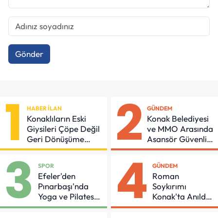
Gönder
1
2
HABER İLAN
GÜNDEM
Konaklıların Eski
Konak Belediyesi
Giysileri Çöpe Değil
ve MMO Arasında
Geri Dönüşüme
Asansör Güvenliği
Gidiyor
İçin Önemli
3
4
Protokol
SPOR
GÜNDEM
Efeler'den
Roman
Pınarbaşı'nda
Soykırımı
Yoga ve Pilates
Konak'ta Anıldı:
Buluşması
"Eşit Bir Yaşam
İçin Mücadeleyi