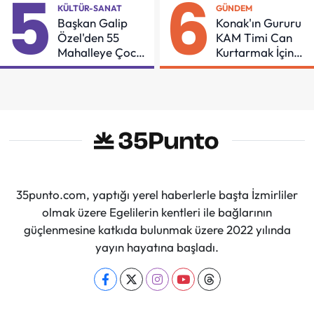
5
6
KÜLTÜR-SANAT
GÜNDEM
Sürdüreceğiz"
Başkan Galip
Konak'ın Gururu
Özel'den 55
KAM Timi Can
Mahalleye Çocuk
Kurtarmak İçin
Şenliği
Demir Aldı
35punto.com, yaptığı yerel haberlerle başta İzmirliler
olmak üzere Egelilerin kentleri ile bağlarının
güçlenmesine katkıda bulunmak üzere 2022 yılında
yayın hayatına başladı.