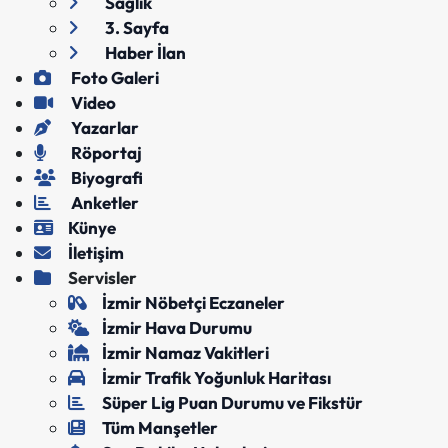
Sağlık
3. Sayfa
Haber İlan
Foto Galeri
Video
Yazarlar
Röportaj
Biyografi
Anketler
Künye
İletişim
Servisler
İzmir Nöbetçi Eczaneler
İzmir Hava Durumu
İzmir Namaz Vakitleri
İzmir Trafik Yoğunluk Haritası
Süper Lig Puan Durumu ve Fikstür
Tüm Manşetler