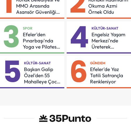
1
2
MMO Arasında
Okuma Azmi
Asansör Güvenliği
Örnek Oldu
İçin Önemli Protokol
3
4
SPOR
KÜLTÜR-SANAT
Efeler'den
Engelsiz Yaşam
Pınarbaşı'nda
Merkezi'nde
Yoga ve Pilates
Üreterek
Buluşması
Güçleniyorlar
5
6
KÜLTÜR-SANAT
GÜNDEM
Başkan Galip
Efeler'de Yaz
Özel'den 55
Tatili Satrançla
Mahalleye Çocuk
Renkleniyor
Şenliği