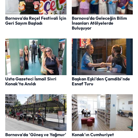
Bornova'da Reçel Festivali İçin
Bornova'da Geleceğin Bilim
Geri Sayım Başladı
İnsanları Atölyelerde
Buluşuyor
Usta Gazeteci İsmail Sivri
Başkan Eşki'den Çamdibi'nde
Konak'ta Anıldı
Esnaf Turu
Bornova'da 'Güneş ve Yağmur'
Konak'ın Cumhuriyet