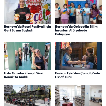
Bornova'da Reçel Festivali İçin
Bornova'da Geleceğin Bilim
Geri Sayım Başladı
İnsanları Atölyelerde
Buluşuyor
Usta Gazeteci İsmail Sivri
Başkan Eşki'den Çamdibi'nde
Konak'ta Anıldı
Esnaf Turu