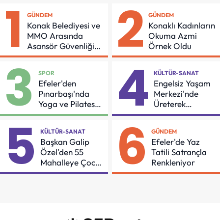
1
2
GÜNDEM
GÜNDEM
Konak Belediyesi ve
Konaklı Kadınların
MMO Arasında
Okuma Azmi
Asansör Güvenliği
Örnek Oldu
İçin Önemli Protokol
3
4
SPOR
KÜLTÜR-SANAT
Efeler'den
Engelsiz Yaşam
Pınarbaşı'nda
Merkezi'nde
Yoga ve Pilates
Üreterek
Buluşması
Güçleniyorlar
5
6
KÜLTÜR-SANAT
GÜNDEM
Başkan Galip
Efeler'de Yaz
Özel'den 55
Tatili Satrançla
Mahalleye Çocuk
Renkleniyor
Şenliği