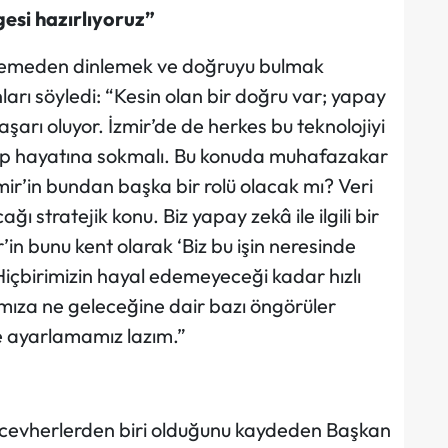
lgesi hazırlıyoruz”
semeden dinlemek ve doğruyu bulmak
arı söyledi: “Kesin olan bir doğru var; yapay
şarı oluyor. İzmir’de de herkes bu teknolojiyi
nip hayatına sokmalı. Bu konuda muhafazakar
mir’in bundan başka bir rolü olacak mı? Veri
ğı stratejik konu. Biz yapay zekâ ile ilgili bir
r’in bunu kent olarak ‘Biz bu işin neresinde
Hiçbirimizin hayal edemeyeceği kadar hızlı
ımıza ne geleceğine dair bazı öngörüler
e ayarlamamız lazım.”
mücevherlerden biri olduğunu kaydeden Başkan