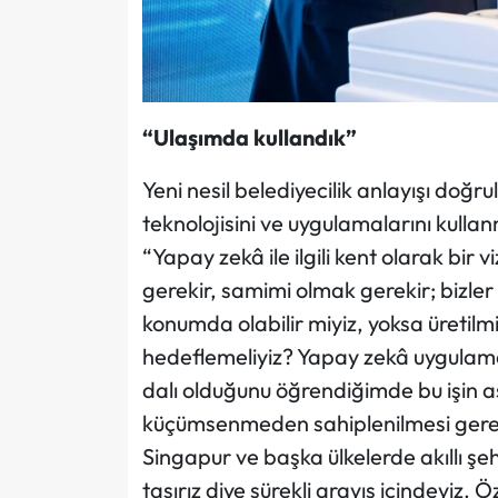
“Ulaşımda kullandık”
Yeni nesil belediyecilik anlayışı doğr
teknolojisini ve uygulamalarını kull
“Yapay zekâ ile ilgili kent olarak bi
gerekir, samimi olmak gerekir; bizler 
konumda olabilir miyiz, yoksa üretilm
hedeflemeliyiz? Yapay zekâ uygulamaları
dalı olduğunu öğrendiğimde bu işin a
küçümsenmeden sahiplenilmesi gere
Singapur ve başka ülkelerde akıllı şeh
taşırız diye sürekli arayış içindeyiz. 