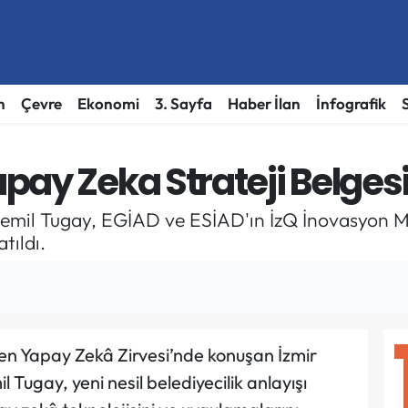
h
Çevre
Ekonomi
3. Sayfa
Haber İlan
İnfografik
ay Zeka Strateji Belgesi 
Cemil Tugay, EGİAD ve ESİAD'ın İzQ İnovasyon M
tıldı.
n Yapay Zekâ Zirvesi’nde konuşan İzmir
Tugay, yeni nesil belediyecilik anlayışı