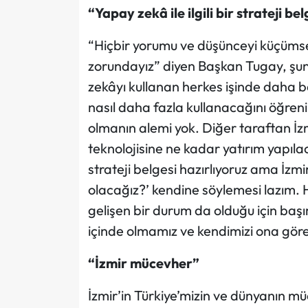
“Yapay zekâ ile ilgili bir strateji be
“Hiçbir yorumu ve düşünceyi küçüm
zorundayız” diyen Başkan Tugay, şunl
zekâyı kullanan herkes işinde daha ba
nasıl daha fazla kullanacağını öğre
olmanın alemi yok. Diğer taraftan İz
teknolojisine ne kadar yatırım yapılaca
strateji belgesi hazırlıyoruz ama İzmi
olacağız?’ kendine söylemesi lazım. 
gelişen bir durum da olduğu için baş
içinde olmamız ve kendimizi ona gör
“İzmir mücevher”
İzmir’in Türkiye’mizin ve dünyanın 