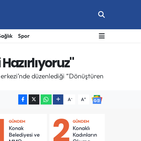
Sağlık
Spor
Hazırlıyoruz"
erkezi’nde düzenlediği “Dönüştüren
-
+
A
A
1
2
GÜNDEM
GÜNDEM
Konak
Konaklı
Belediyesi ve
Kadınların