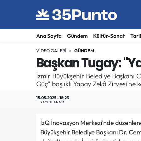
Ana Sayfa
Gündem
Kültür-Sanat
Tari
VIDEO GALERI
GÜNDEM
Başkan Tugay: "Yap
İzmir Büyükşehir Belediye Başkanı 
Güç” başlıklı Yapay Zekâ Zirvesi’ne ka
15.05.2025 - 18:23
YAYINLANMA
İzQ İnovasyon Merkezi’nde düzenlene
Büyükşehir Belediye Başkanı Dr. Cemil 