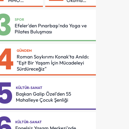
MMO
Okuma
Arasında
Azmi Örnek
3
Asansör
Oldu
Güvenliği İçin
SPOR
Önemli
Efeler'den Pınarbaşı'nda Yoga ve
Protokol
Pilates Buluşması
4
GÜNDEM
Roman Soykırımı Konak'ta Anıldı:
"Eşit Bir Yaşam İçin Mücadeleyi
Sürdüreceğiz"
5
KÜLTÜR-SANAT
Başkan Galip Özel'den 55
Mahalleye Çocuk Şenliği
6
KÜLTÜR-SANAT
Engelsiz Yaşam Merkezi'nde