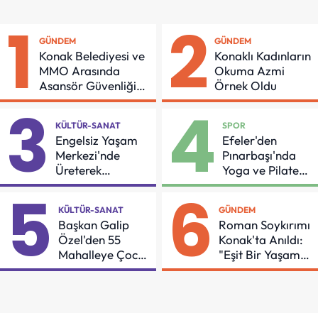
1
2
GÜNDEM
GÜNDEM
Konak Belediyesi ve
Konaklı Kadınların
MMO Arasında
Okuma Azmi
Asansör Güvenliği
Örnek Oldu
İçin Önemli Protokol
3
4
KÜLTÜR-SANAT
SPOR
Engelsiz Yaşam
Efeler'den
Merkezi'nde
Pınarbaşı'nda
Üreterek
Yoga ve Pilates
Güçleniyorlar
Buluşması
5
6
KÜLTÜR-SANAT
GÜNDEM
Başkan Galip
Roman Soykırımı
Özel'den 55
Konak'ta Anıldı:
Mahalleye Çocuk
"Eşit Bir Yaşam
Şenliği
İçin Mücadeleyi
Sürdüreceğiz"