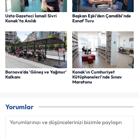
Usta Gazeteci İsmail Sivri
Başkan Eşki'den Çamdibi'nde
Konak'ta Anıldı
Esnaf Turu
Bornova'da 'Güneş ve Yağmur'
Konak'ın Cumhuriyet
Kalkanı
Kütüphaneleri'nde Sınav
Maratonu
Yorumlar