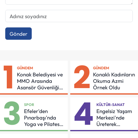
Gönder
1
2
GÜNDEM
GÜNDEM
Konak Belediyesi ve
Konaklı Kadınların
MMO Arasında
Okuma Azmi
Asansör Güvenliği
Örnek Oldu
İçin Önemli Protokol
3
4
SPOR
KÜLTÜR-SANAT
Efeler'den
Engelsiz Yaşam
Pınarbaşı'nda
Merkezi'nde
Yoga ve Pilates
Üreterek
Buluşması
Güçleniyorlar