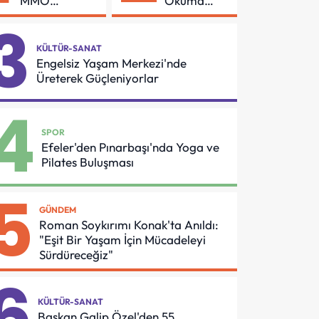
MMO
Okuma
Arasında
Azmi Örnek
3
Asansör
Oldu
Güvenliği İçin
KÜLTÜR-SANAT
Önemli
Engelsiz Yaşam Merkezi'nde
Protokol
Üreterek Güçleniyorlar
4
SPOR
Efeler'den Pınarbaşı'nda Yoga ve
Pilates Buluşması
5
GÜNDEM
Roman Soykırımı Konak'ta Anıldı:
"Eşit Bir Yaşam İçin Mücadeleyi
Sürdüreceğiz"
6
KÜLTÜR-SANAT
Başkan Galip Özel'den 55