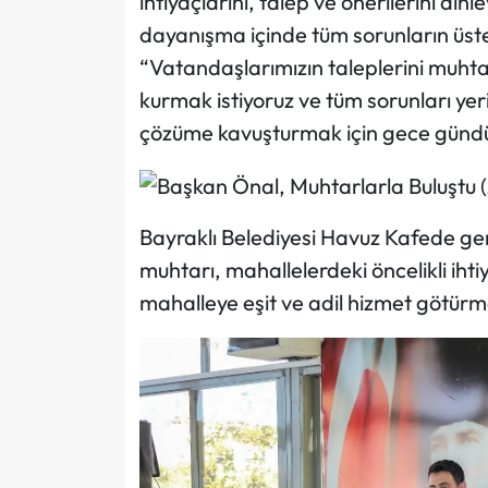
ihtiyaçlarını, talep ve önerilerini din
dayanışma içinde tüm sorunların üstes
“Vatandaşlarımızın taleplerini muhtarl
kurmak istiyoruz ve tüm sorunları ye
çözüme kavuşturmak için gece gündüz
Bayraklı Belediyesi Havuz Kafede ger
muhtarı, mahallelerdeki öncelikli ihti
mahalleye eşit ve adil hizmet götürmey