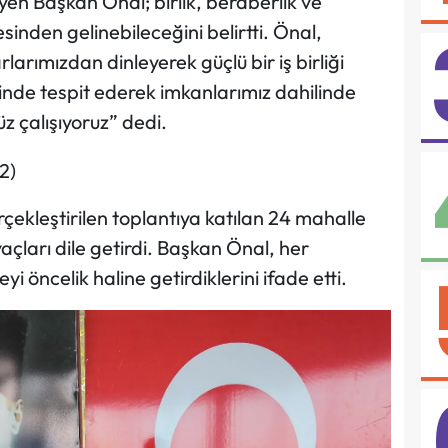
leyen Başkan Önal; birlik, beraberlik ve
inden gelinebileceğini belirtti. Önal,
arımızdan dinleyerek güçlü bir iş birliği
rinde tespit ederek imkanlarımız dahilinde
 çalışıyoruz” dedi.
çekleştirilen toplantıya katılan 24 mahalle
yaçları dile getirdi. Başkan Önal, her
i öncelik haline getirdiklerini ifade etti.