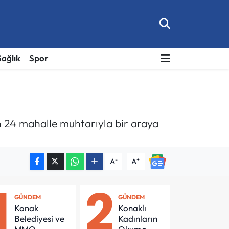
Sağlık
Spor
n 24 mahalle muhtarıyla bir araya
-
+
A
A
1
2
GÜNDEM
GÜNDEM
Konak
Konaklı
Belediyesi ve
Kadınların