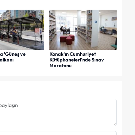
a 'Güneş ve
Konak'ın Cumhuriyet
alkanı
Kütüphaneleri'nde Sınav
Maratonu