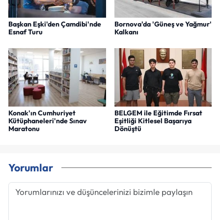
Başkan Eşki'den Çamdibi'nde
Bornova'da 'Güneş ve Yağmur'
Esnaf Turu
Kalkanı
Konak'ın Cumhuriyet
BELGEM ile Eğitimde Fırsat
Kütüphaneleri'nde Sınav
Eşitliği Kitlesel Başarıya
Maratonu
Dönüştü
Yorumlar