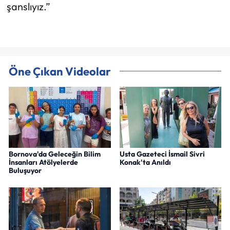
şanslıyız.”
Öne Çıkan Videolar
Bornova'da Geleceğin Bilim
Usta Gazeteci İsmail Sivri
İnsanları Atölyelerde
Konak'ta Anıldı
Buluşuyor