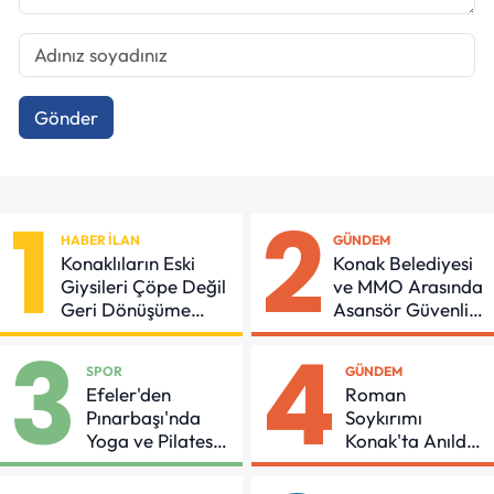
Gönder
1
2
HABER İLAN
GÜNDEM
Konaklıların Eski
Konak Belediyesi
Giysileri Çöpe Değil
ve MMO Arasında
Geri Dönüşüme
Asansör Güvenliği
Gidiyor
İçin Önemli
3
4
Protokol
SPOR
GÜNDEM
Efeler'den
Roman
Pınarbaşı'nda
Soykırımı
Yoga ve Pilates
Konak'ta Anıldı:
Buluşması
"Eşit Bir Yaşam
İçin Mücadeleyi