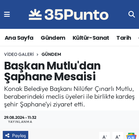
Ana Sayfa
Gündem
Kültür-Sanat
Tarih
VIDEO GALERI
GÜNDEM
Başkan Mutlu'dan
Şaphane Mesaisi
Konak Belediye Başkanı Nilüfer Çınarlı Mutlu,
beraberindeki meclis üyeleri ile birlikte kardeş
şehir Şaphane’yi ziyaret etti.
29.08.2024 - 11:32
YAYINLANMA
Paylaş
-
+
A
A