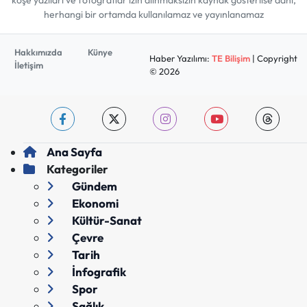
köşe yazıları ve fotoğraflar izin alınmaksızın kaynak gösterilse dahi,
herhangi bir ortamda kullanılamaz ve yayınlanamaz
Hakkımızda
Künye
Haber Yazılımı:
TE Bilişim
| Copyright
İletişim
© 2026
Ana Sayfa
Kategoriler
Gündem
Ekonomi
Kültür-Sanat
Çevre
Tarih
İnfografik
Spor
Sağlık