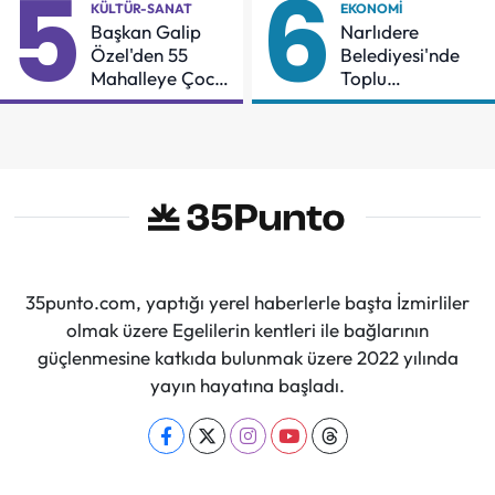
5
6
KÜLTÜR-SANAT
EKONOMI
Sürdüreceğiz"
Başkan Galip
Narlıdere
Özel'den 55
Belediyesi'nde
Mahalleye Çocuk
Toplu
Şenliği
Sözleşmeye
İmzalar Atıldı
35punto.com, yaptığı yerel haberlerle başta İzmirliler
olmak üzere Egelilerin kentleri ile bağlarının
güçlenmesine katkıda bulunmak üzere 2022 yılında
yayın hayatına başladı.