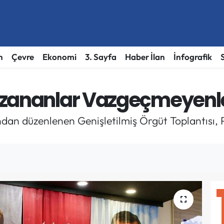
h
Çevre
Ekonomi
3. Sayfa
Haber İlan
İnfografik
azananlar Vazgeçmeyenle
ndan düzenlenen Genişletilmiş Örgüt Toplantısı,