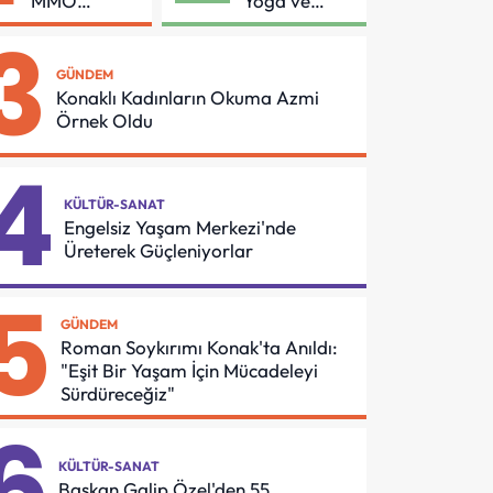
MMO
Yoga ve
Arasında
Pilates
3
Asansör
Buluşması
Güvenliği İçin
GÜNDEM
Önemli
Konaklı Kadınların Okuma Azmi
Protokol
Örnek Oldu
4
KÜLTÜR-SANAT
Engelsiz Yaşam Merkezi'nde
Üreterek Güçleniyorlar
5
GÜNDEM
Roman Soykırımı Konak'ta Anıldı:
"Eşit Bir Yaşam İçin Mücadeleyi
Sürdüreceğiz"
6
KÜLTÜR-SANAT
Başkan Galip Özel'den 55