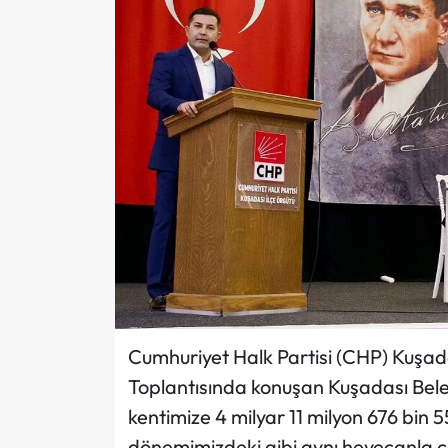
Cumhuriyet Halk Partisi (CHP) Kuşadas
Toplantısında konuşan Kuşadası Bel
kentimize 4 milyar 11 milyon 676 bin 55
dönemimizdeki gibi aynı heyecanla çal