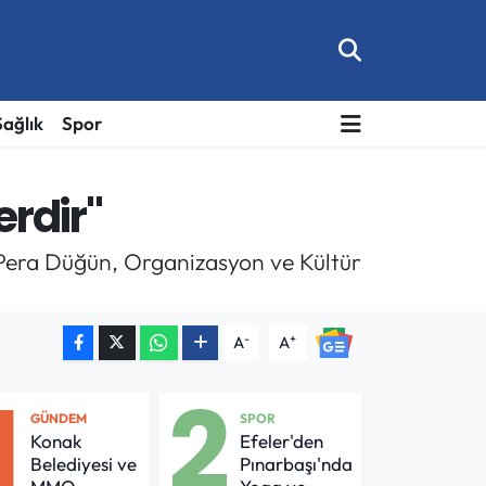
Sağlık
Spor
rdir"
 Pera Düğün, Organizasyon ve Kültür
-
+
A
A
1
2
GÜNDEM
SPOR
Konak
Efeler'den
Belediyesi ve
Pınarbaşı'nda