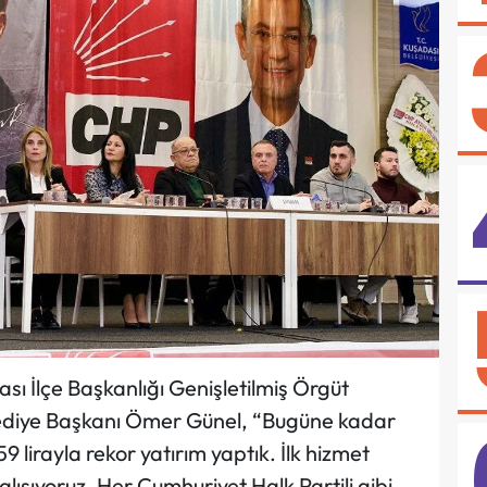
ı İlçe Başkanlığı Genişletilmiş Örgüt
ediye Başkanı Ömer Günel, “Bugüne kadar
9 lirayla rekor yatırım yaptık. İlk hizmet
ışıyoruz. Her Cumhuriyet Halk Partili gibi