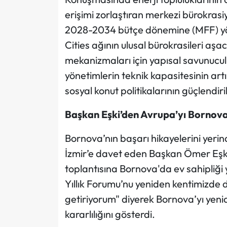
erişimi zorlaştıran merkezi bürokras
2028-2034 bütçe dönemine (MFF) yön
Cities ağının ulusal bürokrasileri a
mekanizmaları için yapısal savunuculu
yönetimlerin teknik kapasitesinin art
sosyal konut politikalarının güçlendiril
Başkan Eşki’den Avrupa’yı Bornova
Bornova’nın başarı hikayelerini yeri
İzmir’e davet eden Başkan Ömer Eşk
toplantısına Bornova'da ev sahipliğ
Yıllık Forumu’nu yeniden kentimizde dü
getiriyorum" diyerek Bornova’yı yeni
kararlılığını gösterdi.