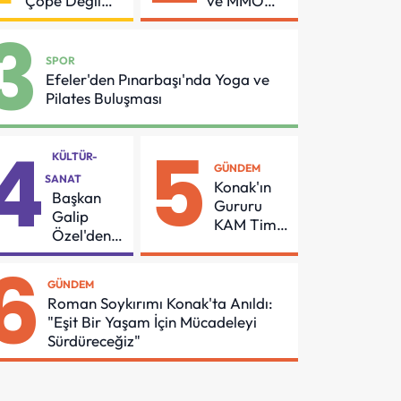
Çöpe Değil
ve MMO
Geri
Arasında
3
Dönüşüme
Asansör
Gidiyor
Güvenliği
SPOR
İçin Önemli
Efeler'den Pınarbaşı'nda Yoga ve
Protokol
Pilates Buluşması
4
5
KÜLTÜR-
GÜNDEM
SANAT
Konak'ın
Başkan
Gururu
Galip
KAM Timi
Özel'den
Can
55
6
Kurtarmak
Mahalleye
İçin Demir
GÜNDEM
Çocuk
Aldı
Roman Soykırımı Konak'ta Anıldı:
Şenliği
"Eşit Bir Yaşam İçin Mücadeleyi
Sürdüreceğiz"