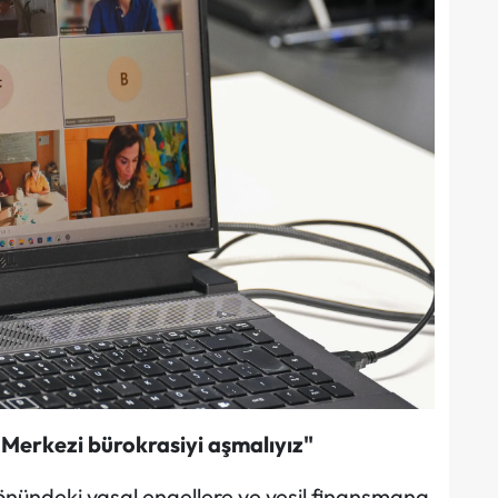
"Merkezi bürokrasiyi aşmalıyız"
önündeki yasal engellere ve yeşil finansmana