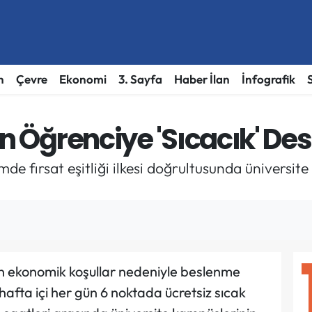
h
Çevre
Ekonomi
3. Sayfa
Haber İlan
İnfografik
in Öğrenciye 'Sıcacık' De
mde fırsat eşitliği ilkesi doğrultusunda üniversit
an ekonomik koşullar nedeniyle beslenme
hafta içi her gün 6 noktada ücretsiz sıcak