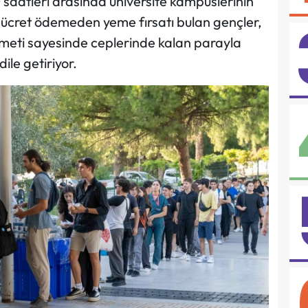
0 saatleri arasında üniversite kampüslerinin
i ücret ödemeden yeme fırsatı bulan gençler,
izmeti sayesinde ceplerinde kalan parayla
ile getiriyor.