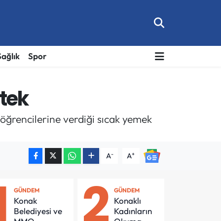
Sağlık
Spor
stek
e öğrencilerine verdiği sıcak yemek
-
+
A
A
1
2
GÜNDEM
GÜNDEM
Konak
Konaklı
Belediyesi ve
Kadınların