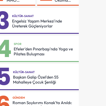
MMO
Okuma
Arasında
Azmi Örnek
3
Asansör
Oldu
Güvenliği İçin
KÜLTÜR-SANAT
Önemli
Engelsiz Yaşam Merkezi'nde
Protokol
Üreterek Güçleniyorlar
4
SPOR
Efeler'den Pınarbaşı'nda Yoga ve
Pilates Buluşması
5
KÜLTÜR-SANAT
Başkan Galip Özel'den 55
Mahalleye Çocuk Şenliği
6
GÜNDEM
Roman Soykırımı Konak'ta Anıldı: