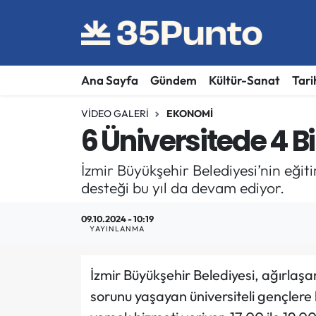
Ana Sayfa
Gündem
Kültür-Sanat
Tari
VIDEO GALERI
EKONOMI
6 Üniversitede 4 B
İzmir Büyükşehir Belediyesi’nin eğiti
desteği bu yıl da devam ediyor.
09.10.2024 - 10:19
YAYINLANMA
İzmir Büyükşehir Belediyesi, ağırlaş
sorunu yaşayan üniversiteli gençlere 