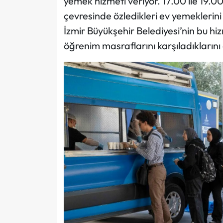
yemek hizmeti veriyor. 17.00 ile 19.0
çevresinde özledikleri ev yemeklerin
İzmir Büyükşehir Belediyesi’nin bu h
öğrenim masraflarını karşıladıklarını d