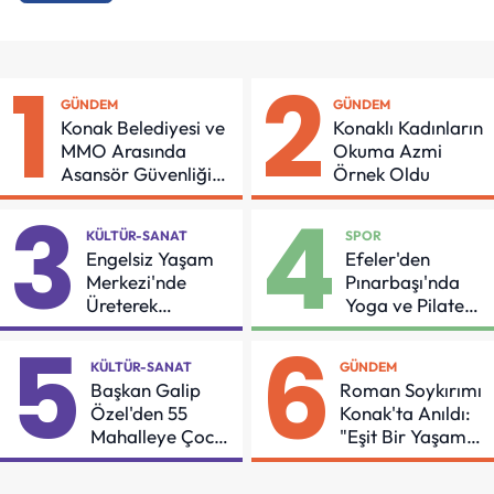
1
2
GÜNDEM
GÜNDEM
Konak Belediyesi ve
Konaklı Kadınların
MMO Arasında
Okuma Azmi
Asansör Güvenliği
Örnek Oldu
İçin Önemli Protokol
3
4
KÜLTÜR-SANAT
SPOR
Engelsiz Yaşam
Efeler'den
Merkezi'nde
Pınarbaşı'nda
Üreterek
Yoga ve Pilates
Güçleniyorlar
Buluşması
5
6
KÜLTÜR-SANAT
GÜNDEM
Başkan Galip
Roman Soykırımı
Özel'den 55
Konak'ta Anıldı:
Mahalleye Çocuk
"Eşit Bir Yaşam
Şenliği
İçin Mücadeleyi
Sürdüreceğiz"