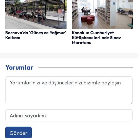
Bornova'da 'Güneş ve Yağmur'
Konak'ın Cumhuriyet
Kalkanı
Kütüphaneleri'nde Sınav
Maratonu
Yorumlar
Gönder