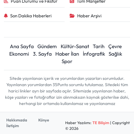
Puan Durumu ve Fikstür
Tüm Manşetler
Son Dakika Haberleri
Haber Arşivi
Ana Sayfa
Gündem
Kültür-Sanat
Tarih
Çevre
Ekonomi
3. Sayfa
Haber İlan
İnfografik
Sağlık
Spor
Sitede yayınlanan içerik ve yorumlardan yazarları sorumludur.
Yayınlanan yorumlardan 35Punto sorumlu tutulamaz. Sitedeki tüm
harici linkler ayrı bir sayfada açılır. Sitemizde yayınlanan haber,
köşe yazıları ve fotoğraflar izin alınmaksızın kaynak gösterilse dahi,
herhangi bir ortamda kullanılamaz ve yayınlanamaz
Hakkımızda
Künye
Haber Yazılımı:
TE Bilişim
| Copyright
İletişim
© 2026