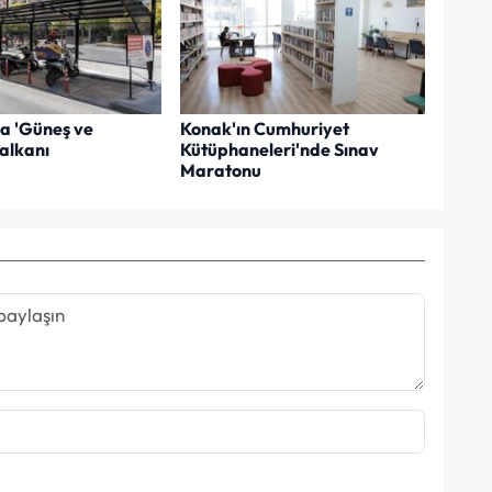
a 'Güneş ve
Konak'ın Cumhuriyet
alkanı
Kütüphaneleri'nde Sınav
Maratonu