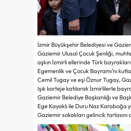
İzmir Büyükşehir Belediyesi ve Gaziem
Gaziemir Ulusal Çocuk Şenliği, muhte
aşkın İzmirli ellerinde Türk bayrakla
Egemenlik ve Çocuk Bayramı’nı kutlad
Cemil Tugay ve eşi Öznur Tugay, Gazi
Işık korteje katılarak İzmirlilerle ba
Gaziemir Belediye Başkanlığı ve Baş
Ege Kayaklı ile Duru Naz Karaboğa yer
Gaziemir sokakları gelincik tarlasını 