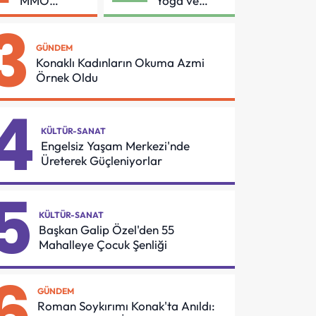
MMO
Yoga ve
Arasında
Pilates
3
Asansör
Buluşması
Güvenliği İçin
GÜNDEM
Önemli
Konaklı Kadınların Okuma Azmi
Protokol
Örnek Oldu
4
KÜLTÜR-SANAT
Engelsiz Yaşam Merkezi'nde
Üreterek Güçleniyorlar
5
KÜLTÜR-SANAT
Başkan Galip Özel'den 55
Mahalleye Çocuk Şenliği
6
GÜNDEM
Roman Soykırımı Konak'ta Anıldı: