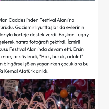
aylan Caddesi’nden Festival Alanı'na
rüdü. Gaziemirli yurttaşlar da evlerinin
arıyla korteje destek verdi. Başkan Tugay
lerek hatıra fotoğrafı çektirdi, İzmirli
kusu Festival Alanı’nda devam etti. Ersin
e marşlar söylendi, "Hak, hukuk, adalet"
 tam bir görsel şölen yaşanırken çocuklara bu
 Kemal Atatürk anıldı.