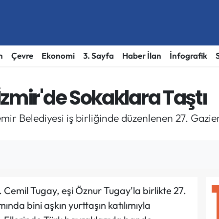
h
Çevre
Ekonomi
3. Sayfa
Haber İlan
İnfografik
zmir'de Sokaklara Taştı
emir Belediyesi iş birliğinde düzenlenen 27. Gaz
 Cemil Tugay, eşi Öznur Tugay'la birlikte 27.
nda bini aşkın yurttaşın katılımıyla