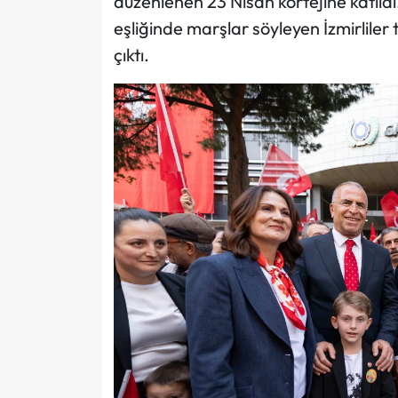
düzenlenen 23 Nisan kortejine katıldı
eşliğinde marşlar söyleyen İzmirliler
çıktı.