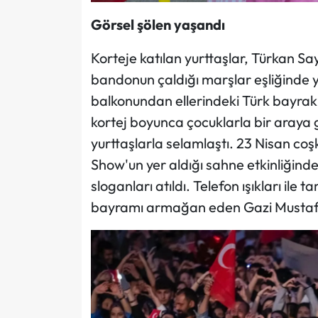
Görsel şölen yaşandı
Korteje katılan yurttaşlar, Türkan S
bandonun çaldığı marşlar eşliğinde yü
balkonundan ellerindeki Türk bayrakl
kortej boyunca çocuklarla bir araya ge
yurttaşlarla selamlaştı. 23 Nisan coş
Show'un yer aldığı sahne etkinliğind
sloganları atıldı. Telefon ışıkları ile
bayramı armağan eden Gazi Mustafa