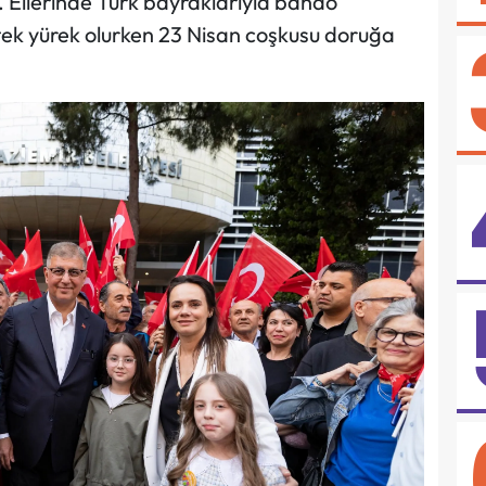
. Ellerinde Türk bayraklarıyla bando
 tek yürek olurken 23 Nisan coşkusu doruğa