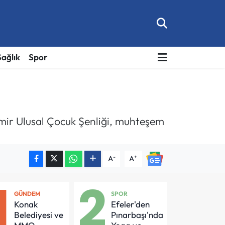
Sağlık
Spor
iemir Ulusal Çocuk Şenliği, muhteşem
-
+
A
A
1
2
GÜNDEM
SPOR
Konak
Efeler'den
Belediyesi ve
Pınarbaşı'nda