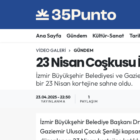
Ana Sayfa
Gündem
Kültür-Sanat
Tari
VIDEO GALERI
GÜNDEM
23 Nisan Coşkusu İ
İzmir Büyükşehir Belediyesi ve Gazi
bir 23 Nisan kortejine sahne oldu.
23.04.2025 - 22:50
1
YAYINLANMA
PAYLAŞIM
İzmir Büyükşehir Belediye Başkanı Dr.
Gaziemir Ulusal Çocuk Şenliği kapsamı